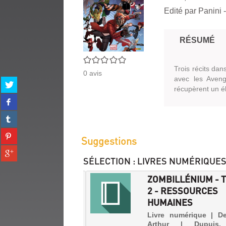
Edité par
Panini
-
RÉSUMÉ
0/5
Trois récits dan
0
avis
avec les Aveng
Partager
récupèrent un é
sur
Partager
twitter
sur
(Nouvelle
Partager
facebook
fenêtre)
sur
(Nouvelle
Partager
tumblr
Suggestions
fenêtre)
sur
(Nouvelle
Partager
pinterest
fenêtre)
SÉLECTION
: LIVRES NUMÉRIQUE
sur
(Nouvelle
gplus
fenêtre)
BILLÉNIUM - TOME
ZOMBILLÉNIUM - 
(Nouvelle
GRETCHEN
2 - RESSOURCES
fenêtre)
HUMAINES
 numérique | De Pins,
ur | Dupuis, 2016
Livre numérique | De
illénium)
Arthur | Dupuis,