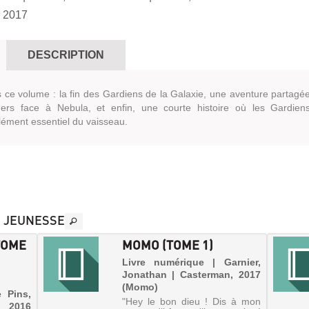
 2017
DESCRIPTION
s ce volume : la fin des Gardiens de la Galaxie, une aventure partagé
ers face à Nebula, et enfin, une courte histoire où les Gardien
lément essentiel du vaisseau.
S JEUNESSE
TOME
MOMO (TOME 1)
Livre numérique | Garnier,
Jonathan | Casterman, 2017
(Momo)
 Pins,
"Hey le bon dieu ! Dis à mon
 2016