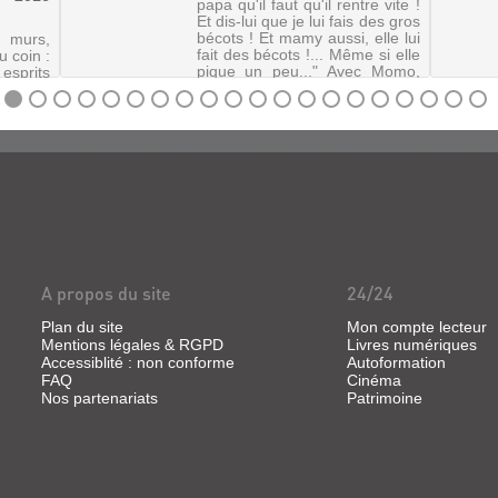
papa qu'il faut qu'il rentre vite !
Et dis-lui que je lui fais des gros
bécots ! Et mamy aussi, elle lui
murs,
fait des bécots !... Même si elle
 coin :
pique un peu..." Avec Momo,
sprits
Jonathan Garnier et Rony
ur de
Hotin re...
nd on
rts (ou
ns une
chômage
.
A propos du site
24/24
Plan du site
Mon compte lecteur
Mentions légales & RGPD
Livres numériques
Accessiblité : non conforme
Autoformation
FAQ
Cinéma
Nos partenariats
Patrimoine