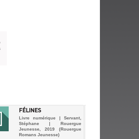
fenêtre)
e
s
FÉLINES
L'ATE
SORCI
Livre numérique | Servant,
Stéphane | Rouergue
Livre n
Jeunesse, 2019 (Rouergue
Kamome 
Romans Jeunesse)
Agathe