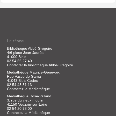
PETITS
Lévy
suspense)
ASTRONOMES
ET
LES
PETITS
BONE
PHYSICIENS,
COLLECTOR
PA...
(LE
Le réseau
DESOSSEUR)
Livre
Bibliothèque Abbé-Grégoire
|
Livre
4/6 place Jean-Jaurès
Hennequin,
41000 Blois
|
P.-
02 54 56 27 40
Deaver,
Contacter la bibliothèque Abbé-Grégoire
P.
Jeffery
|
|
Médiathèque Maurice-Genevoix
Belin-
Calmann-
Rue Vasco de Gama
Le
Lévy,
41043 Blois Cedex
Prieur,
02 54 43 31 13
2000
1836
Contactez la Médiathèque
(Suspense)
Lincoln
Médiathèque Rose-Valland
Rhyme
3, rue du vieux moulin
était
41150 Veuzain-sur-Loire
sans
DE
02 54 20 78 00
doute
Contactez la Médiathèque
LA
le