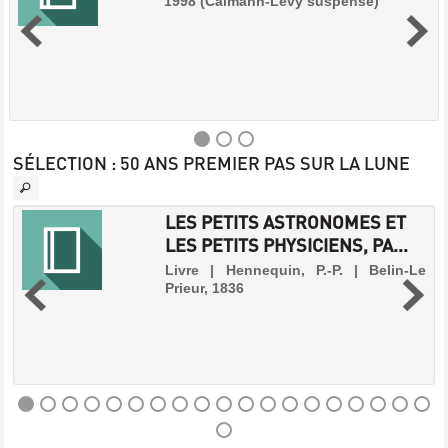
1998 (Calmann-Lévy suspense)
SÉLECTION
: 50 ANS PREMIER PAS SUR LA LUNE
LE
LES PETITS ASTRONOMES ET
DÉSOSSEUR
LES PETITS PHYSICIENS, PA...
:
-
Livre | Hennequin, P.-P. | Belin-Le
ROMAN
Prieur, 1836
Livre
.
|
s
Deaver,
s
e
Jeffery
s
|
,
Calmann-
Lévy,
1998
LES
(Calmann-