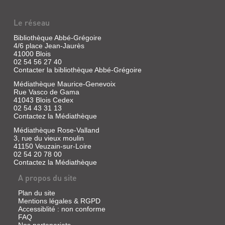
PHYSICIENS,
PA...
Le réseau
Livre
Bibliothèque Abbé-Grégoire
|
4/6 place Jean-Jaurès
Hennequin,
41000 Blois
P.-
02 54 56 27 40
Contacter la bibliothèque Abbé-Grégoire
P.
|
Médiathèque Maurice-Genevoix
Belin-
Rue Vasco de Gama
Le
41043 Blois Cedex
Prieur,
02 54 43 31 13
1836
Contactez la Médiathèque
Médiathèque Rose-Valland
3, rue du vieux moulin
41150 Veuzain-sur-Loire
DE
02 54 20 78 00
Contactez la Médiathèque
LA
TERRE
A propos du site
À
Plan du site
LA
Mentions légales & RGPD
LUNE
Accessiblité : non conforme
FAQ
Livre