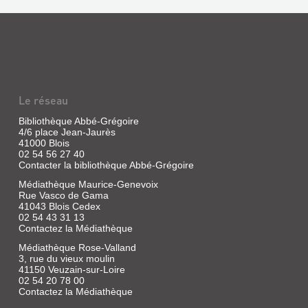
PETITS
|
Verticales-
ASTRONOMES
Phase
ET
deux,
LES
2009
PETITS
Ce
livre
PHYSICIENS,
se
PA...
Le réseau
donne
à
Livre
lire
Bibliothèque Abbé-Grégoire
|
comme
4/6 place Jean-Jaurès
le
Hennequin,
41000 Blois
journal
P.-
02 54 56 27 40
intime
Contacter la bibliothèque Abbé-Grégoire
P.
d'un
|
certain
Médiathèque Maurice-Genevoix
Belin-
Jean-
Rue Vasco de Gama
Daniel
Le
41043 Blois Cedex
Dugommier,
Prieur,
02 54 43 31 13
rédigé
1836
Contactez la Médiathèque
à
deux
Médiathèque Rose-Valland
époques
3, rue du vieux moulin
cruciales
41150 Veuzain-sur-Loire
de
DE
02 54 20 78 00
sa
Contactez la Médiathèque
LA
vie
: