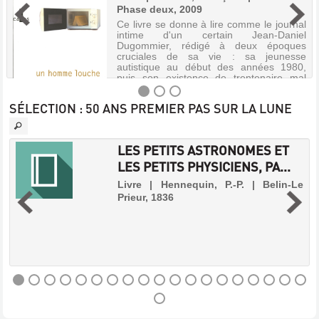
Phase deux, 2009
Ce livre se donne à lire comme le journal
intime d'un certain Jean-Daniel
Dugommier, rédigé à deux époques
cruciales de sa vie : sa jeunesse
autistique au début des années 1980,
puis son existence de trentenaire mal
socialisé peu ...
SÉLECTION
: 50 ANS PREMIER PAS SUR LA LUNE
UN
LES PETITS ASTRONOMES ET
HOMME
LES PETITS PHYSICIENS, PA...
LOUCHE
-
Livre | Hennequin, P.-P. | Belin-Le
:
Prieur, 1836
1ER
.
ROMAN
s
s
2009-
e
2010
s
,
Livre
|
Beaune,
LES
François