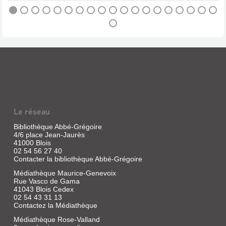
,
Athanase,
1650
LES
PETITS
ASTRONOMES
ATHANASII
ET
KIRCHERI,...
LES
TURRIS
PETITS
BABEL,
PHYSICIENS,
SIVE
PA...
Le réseau
ARCHENTO...
Livre
Livre
Bibliothèque Abbé-Grégoire
|
4/6 place Jean-Jaurès
|
Hennequin,
41000 Blois
Kircher,
P.-
02 54 56 27 40
Athanase,
Contacter la bibliothèque Abbé-Grégoire
P.
1679
|
Médiathèque Maurice-Genevoix
Belin-
Rue Vasco de Gama
Le
41043 Blois Cedex
Prieur,
02 54 43 31 13
1836
Contactez la Médiathèque
Médiathèque Rose-Valland