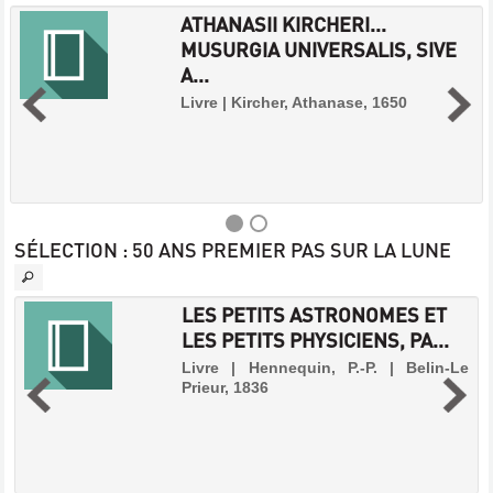
ATHANASII KIRCHERI...
MUSURGIA UNIVERSALIS, SIVE
A...
Livre | Kircher, Athanase, 1650
SÉLECTION
: 50 ANS PREMIER PAS SUR LA LUNE
ATHANASII
LES PETITS ASTRONOMES ET
KIRCHERI...
LES PETITS PHYSICIENS, PA...
MUSURGIA
-
Livre | Hennequin, P.-P. | Belin-Le
UNIVERSALIS,
Prieur, 1836
SIVE
.
A...
s
s
Livre
e
|
s
Kircher,