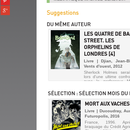
tumblr
fenêtre)
sur
(Nouvelle
Partager
pinterest
Suggestions
fenêtre)
sur
(Nouvelle
gplus
fenêtre)
DU MÊME AUTEUR
(Nouvelle
fenêtre)
LES QUATRE DE B
STREET. LES
ORPHELINS DE
LONDRES [4]
Livre | Djian, Jean-B
Vents d'ouest, 2012
Sherlock Holmes serai
lors d'une ultime confro
avec le professeur Mo
Sous le choc de cette n
et après une dernière d
SÉLECTION
: SÉLECTION MOIS DU
le trio éclate : Billy, Blac
Charlie suivent cha
NE LUPIN, LES
MORT AUX VACHES
chemin avec au b...
INES. LES
Livre | Ducoudray, Aur
ARUS [1]
Futuropolis, 2016
LES
France, 1996. Apr
QUATRE
 | Abtey, Benoît | Rue de
braquage du Crédit Agri
s, 2014