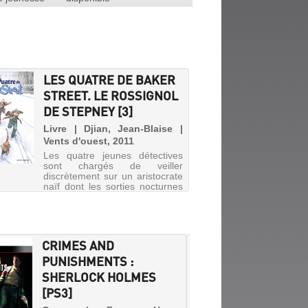
LES QUATRE DE BAKER
STREET. LE ROSSIGNOL
DE STEPNEY [3]
Livre | Djian, Jean-Blaise |
Vents d'ouest, 2011
Les quatre jeunes détectives
sont chargés de veiller
discrètement sur un aristocrate
naïf dont les sorties nocturnes
dans les bas-fonds londoniens
inquiètent sa richissime famille.
CRIMES AND
UNE A
PUNISHMENTS :
MICKE
SHERLOCK HOLMES
DÉCOU
[PS3]
Livre 
Pocket 