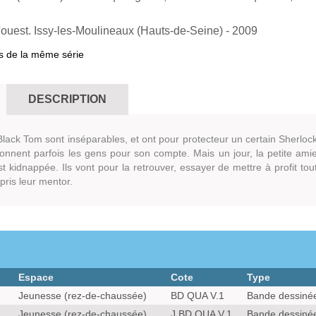
'ouest. Issy-les-Moulineaux (Hauts-de-Seine)
- 2009
s de la même série
DESCRIPTION
t Black Tom sont inséparables, et ont pour protecteur un certain Sherloc
ionnent parfois les gens pour son compte. Mais un jour, la petite ami
 kidnappée. Ils vont pour la retrouver, essayer de mettre à profit tou
pris leur mentor.
Espace
Cote
Type
Jeunesse (rez-de-chaussée)
BD QUA V.1
Bande dessiné
Jeunesse (rez-de-chaussée)
J BD QUA V.1
Bande dessiné