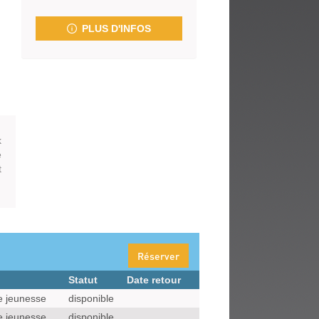
fenêtre)
PLUS D'INFOS
k
e
t
Réserver
Statut
Date retour
e jeunesse
disponible
e jeunesse
disponible