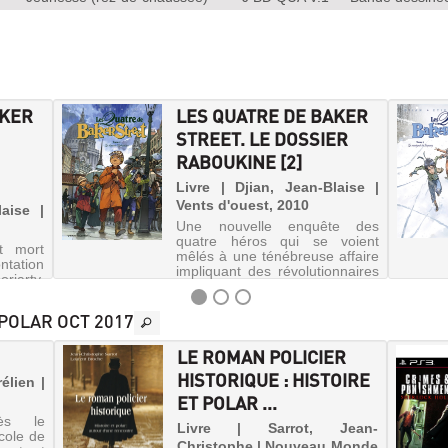
AKER
LES QUATRE DE BAKER
STREET. LE DOSSIER
RABOUKINE [2]
Livre | Djian, Jean-Blaise |
Vents d'ouest, 2010
laise |
Une nouvelle enquête des
quatre héros qui se voient
t mort
mêlés à une ténébreuse affaire
ntation
impliquant des révolutionnaires
riarty.
russes exilés à Londres et la
ouvelle
police secrète du tsar.
ispute,
 POLAR OCT 2017
k Tom et
cun un
LE ROMAN POLICIER
HISTORIQUE : HISTOIRE
élien |
ET POLAR ...
ès le
Livre | Sarrot, Jean-
cole de
Christophe | Nouveau Monde