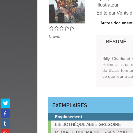
Illustrateur
Edité par
Vents d
Autres document
0/5
0
avis
RÉSUMÉ
Billy, Charlie e
Holmes. Ils esp
de Black Tom est
ce que leur a ap
Partager
EXEMPLAIRES
sur
Partager
twitter
Emplacement
sur
(Nouvelle
Partager
facebook
Exemplaires
BIBLIOTHÈQUE ABBÉ-GRÉGOIRE
fenêtre)
sur
(Nouvelle
Partager
MÉDIATHÈQUE MAURICE-GENEVOIX