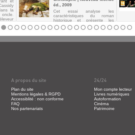
rant et
éd., 2009
Cassidy
dans la
Cet essai analyse les
 oncle.
caractéristiques du roman
leveur
historique et présente les
ler ses
secrets de fabrication de
certains auteurs à travers leurs
interviews.
A propos du site
24/24
Plan du site
Mon compte lecteur
Mentions légales & RGPD
Livres numériques
Accessiblité : non conforme
Autoformation
FAQ
Cinéma
Nos partenariats
Patrimoine