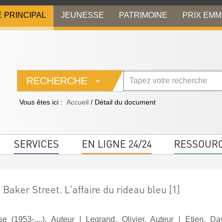
E PRINCIPAL
JEUNESSE
PATRIMOINE
PRIX EM
RECHERCHE
Vous êtes ici :
Accueil
/
Détail du document
SERVICES
EN LIGNE 24/24
RESSOUR
Baker Street. L'affaire du rideau bleu [1]
e (1953-....). Auteur
|
Legrand, Olivier. Auteur
|
Etien, Dav