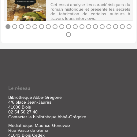
e
Cet essai analyse les caractéristiques du
r
roman historique et présente les secrets
de fabrication de certains auteurs à
travers leurs interviews.
LE
ROMAN
POLICIER
HISTORIQUE
:
HISTOIRE
ET
POLAR
Le réseau
...
Bibliothèque Abbé-Grégoire
Livre
4/6 place Jean-Jaurès
41000 Blois
|
02 54 56 27 40
Sarrot,
Contacter la bibliothèque Abbé-Grégoire
Jean-
Christophe
Médiathèque Maurice-Genevoix
|
Rue Vasco de Gama
Nouveau
41043 Blois Cedex