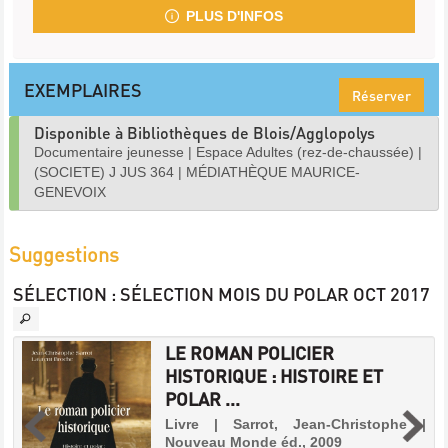
PLUS D'INFOS
EXEMPLAIRES
Réserver
Disponible à Bibliothèques de Blois/Agglopolys
Documentaire jeunesse
|
Espace Adultes (rez-de-chaussée)
|
(SOCIETE) J JUS 364
|
MÉDIATHÈQUE MAURICE-
GENEVOIX
Suggestions
SÉLECTION
: SÉLECTION MOIS DU POLAR OCT 2017
LE ROMAN POLICIER
HISTORIQUE : HISTOIRE ET
|
POLAR ...
u
Livre | Sarrot, Jean-Christophe |
,
Nouveau Monde éd., 2009
y