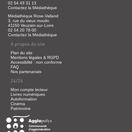
02 54 43 31 13
Monde
Contactez la Médiathèque
éd.,
2009
Médiathèque Rose-Valland
Cet
3, rue du vieux moulin
essai
41150 Veuzain-sur-Loire
analyse
02 54 20 78 00
les
Contactez la Médiathèque
caractéristiques
du
A propos du site
roman
historique
Plan du site
et
Mentions légales & RGPD
présente
Accessiblité : non conforme
les
FAQ
secrets
Nos partenariats
de
fabrication
24/24
de
certains
Mon compte lecteur
auteurs
Livres numériques
à
Autoformation
travers
Cinéma
leurs
interviews.
Patrimoine
CRIMES