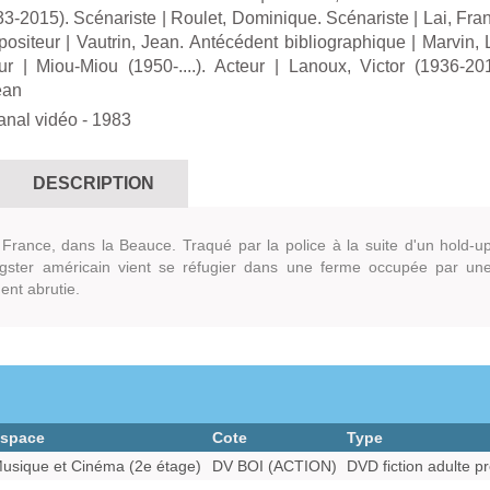
3-2015). Scénariste
|
Roulet, Dominique. Scénariste
|
Lai, Fra
ositeur
|
Vautrin, Jean. Antécédent bibliographique
|
Marvin, 
ur
|
Miou-Miou (1950-....). Acteur
|
Lanoux, Victor (1936-201
ean
anal vidéo
- 1983
DESCRIPTION
France, dans la Beauce. Traqué par la police à la suite d'un hold-u
gster américain vient se réfugier dans une ferme occupée par un
ent abrutie.
space
Cote
Type
usique et Cinéma (2e étage)
DV BOI (ACTION)
DVD fiction adulte pr