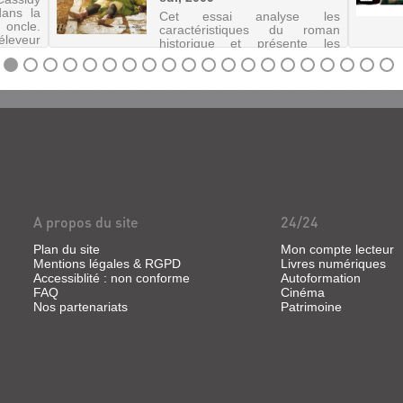
dans la
Cet essai analyse les
 oncle.
caractéristiques du roman
leveur
historique et présente les
ler ses
secrets de fabrication de
certains auteurs à travers leurs
interviews.
A propos du site
24/24
Plan du site
Mon compte lecteur
Mentions légales & RGPD
Livres numériques
Accessiblité : non conforme
Autoformation
FAQ
Cinéma
Nos partenariats
Patrimoine