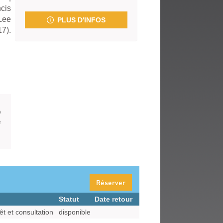
fenêtre)
ncis
Lee
PLUS D'INFOS
7).
p
e
Réserver
Statut
Date retour
êt et consultation
disponible