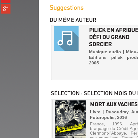
sur
(Nouvelle
Suggestions
Partager
pinterest
fenêtre)
sur
(Nouvelle
DU MÊME AUTEUR
gplus
fenêtre)
(Nouvelle
PILICK EN AFRIQUE
fenêtre)
DÉFI DU GRAND
SORCIER
Musique audio | Miou-
Editions pilick produ
2005
SÉLECTION
: SÉLECTION MOIS DU
NE LUPIN, LES
MORT AUX VACHES
INES. LES
Livre | Ducoudray, Aur
ARUS [1]
Futuropolis, 2016
CANICULE
France, 1996. Apr
 | Abtey, Benoît | Rue de
Vidéo
braquage du Crédit Agri
s, 2014
|
Clermont-l'Abbaye, Fer
Boisset,
ses complices, Romu, 