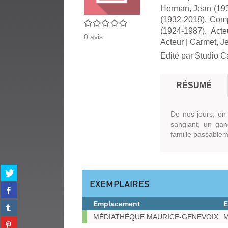
Herman, Jean (193
(1932-2018). Comp
0/5
(1924-1987). Acte
0
avis
Acteur
|
Carmet, J
Edité par
Studio C
RÉSUMÉ
De nos jours, en 
sanglant, un gan
famille passablem
Partager
sur
EXEMPLAIRES
Partager
twitter
sur
(Nouvelle
Emplacement
E
Partager
facebook
fenêtre)
sur
Exemplaires
MÉDIATHÈQUE MAURICE-GENEVOIX
M
(Nouvelle
Partager
tumblr
fenêtre)