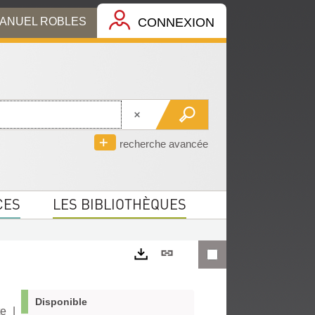
MANUEL ROBLES
CONNEXION
recherche avancée
CES
LES BIBLIOTHÈQUES
Lien
permanent
Exports
(Nouvelle
Disponible
te
|