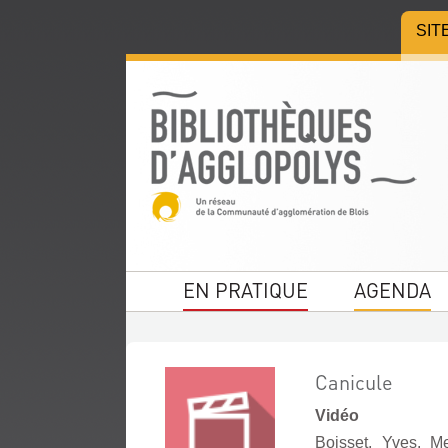
Aller
Aller
Aller
SIT
au
au
à
menu
contenu
la
recherche
EN PRATIQUE
AGENDA
Canicule
Vidéo
Boisset, Yves. M