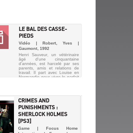
LE BAL DES CASSE-
PIEDS
Vidéo | Robert, Yves |
Gaumont, 1992
Henri Sauveur, un vétérinaire
âgé d'une cinquantaine
d'années, est harcelé par ses
parents, amis et relations de
travail. Il part avec Louise en
Normandie pour vivre le parfait
amour. Mais là encore, les
casse-pieds semblent l'att...
CRIMES AND
UNE A
PUNISHMENTS :
MICKE
SHERLOCK HOLMES
DÉCOU
[PS3]
Livre 
Pocket 
Game | Focus Home