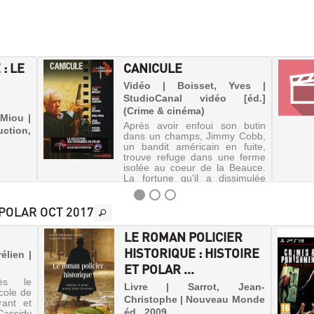
 : LE
CANICULE
Vidéo | Boisset, Yves |
StudioCanal vidéo [éd.]
(Crime & cinéma)
Miou |
Après avoir enfoui son butin
ction,
dans un champs, Jimmy Cobb,
un bandit américain en fuite,
trouve refuge dans une ferme
isolée au coeur de la Beauce.
La fortune qu'il a dissimulée
réveille bientôt les désirs et les
frustrations des ha...
 POLAR OCT 2017
LE ROMAN POLICIER
HISTORIQUE : HISTOIRE
élien |
ET POLAR ...
ès le
Livre | Sarrot, Jean-
cole de
Christophe | Nouveau Monde
rant et
éd., 2009
Cassidy