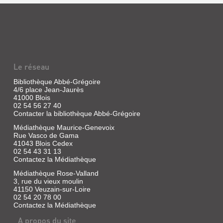
New
POLICIER
York.
HISTORIQUE
Rachel
Hoffman,
:
nouvelle
HISTOIRE
recrue
de
ET
la
POLAR
police
Le réseau
locale,
...
enquête
Bibliothèque Abbé-Grégoire
sur
Livre
4/6 place Jean-Jaurès
son
41000 Blois
|
premier
02 54 56 27 40
Sarrot,
meurtre,
Contacter la bibliothèque Abbé-Grégoire
Jean-
celui
d'une
Christophe
Médiathèque Maurice-Genevoix
institutrice.
|
Rue Vasco de Gama
A
Nouveau
41043 Blois Cedex
côté
02 54 43 31 13
Monde
du
Contactez la Médiathèque
éd.,
corps,
un
2009
Médiathèque Rose-Valland
message
Cet
3, rue du vieux moulin
tiré
essai
41150 Veuzain-sur-Loire
de
analyse
02 54 20 78 00
la
les
Contactez la Médiathèque
Divine
caractéristiques
Comédie
du
A propos du site
de