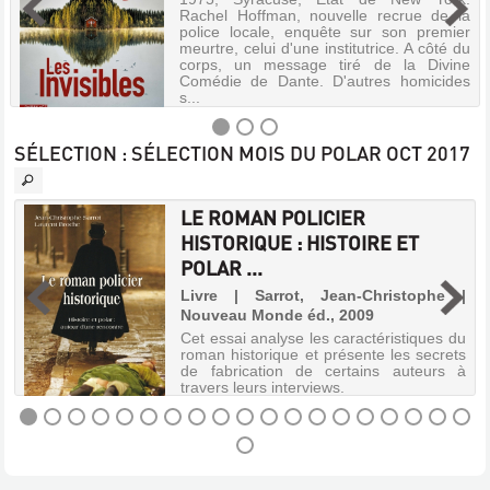
Rachel Hoffman, nouvelle recrue de la
police locale, enquête sur son premier
meurtre, celui d'une institutrice. A côté du
corps, un message tiré de la Divine
Comédie de Dante. D'autres homicides
s...
SÉLECTION
: SÉLECTION MOIS DU POLAR OCT 2017
LES
LE ROMAN POLICIER
INVISIBLES
HISTORIQUE : HISTOIRE ET
|
Livre
POLAR ...
|
u
Ellory,
Livre | Sarrot, Jean-Christophe |
,
Roger
Nouveau Monde éd., 2009
y
Jon
e
Cet essai analyse les caractéristiques du
|
r
roman historique et présente les secrets
de fabrication de certains auteurs à
Sonatine
travers leurs interviews.
éditions,
2026
1975,
Syracuse,
LE
Etat
ROMAN
de