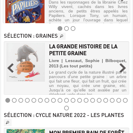
Dans les rayonnages de la librairie Chez
Willy vivent, cachés dans les livres
anciens, de petits êtres appelés les
Papiliers. Lorsque Tony, un humain,
achète un jour l'ouvrage dans lequel
Barnabé faisait sa sieste, sa famille affr...
SÉLECTION
: GRAINES
LA GRANDE HISTOIRE DE LA
LES
PETITE GRAINE
PAPILIERS
e
Livre | Lescaut, Sophie | Bilboquet,
:
2013 (Les tout petits)
LE
t
Le grand cycle de la nature illustré par le
PETIT
:
parcours d'une petite graine : un arbre
s
qui fait une fleur, qui fait un fruit, qui crée
PEUPLE
s
un noyau, qui crée une graine, etc.
DES
Jusqu'à ce qu'elle soit avalée par un
éléphant, vole dans les ...
LIVRES.
AU
VOL
LA
SÉLECTION
: CYCLE NATURE 2022 - LES PLANTES
!
GRANDE
[1]
HISTOIRE
DE
Livre
MON PREMIER BAIN DE FORÊT