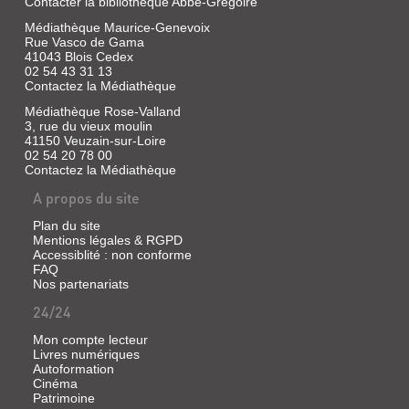
Contacter la bibliothèque Abbé-Grégoire
graine
Tony,
Jeunesse,
:
un
Médiathèque Maurice-Genevoix
2021
un
humain,
Rue Vasco de Gama
arbre
Un
achète
41043 Blois Cedex
qui
dimanche
un
02 54 43 31 13
fait
après-
jour
Contactez la Médiathèque
une
midi,
l'ouvrage
fleur,
Lisia
dans
Médiathèque Rose-Valland
qui
et
lequel
3, rue du vieux moulin
fait
sa
Barnabé
41150 Veuzain-sur-Loire
un
famille
faisait
02 54 20 78 00
fruit,
partent
sa
qui
Contactez la Médiathèque
se
sieste,
crée
promener
sa
A propos du site
un
en
famille
noyau,
forêt.
affr...
qui
Dans
Plan du site
crée
les
Mentions légales & RGPD
une
sous-
Accessiblité : non conforme
graine,
bois,
FAQ
LES
etc.
tous
Nos partenariats
Jusqu'à
les
AVENTURES
ce
sens
24/24
D'UN
qu'elle
de
soit
la
Mon compte lecteur
DOUDOU
avalée
petite
Livres numériques
par
À
fille
Autoformation
un
se
TRAVERS
Cinéma
éléphant,
mettent
Patrimoine
vole
en
LE