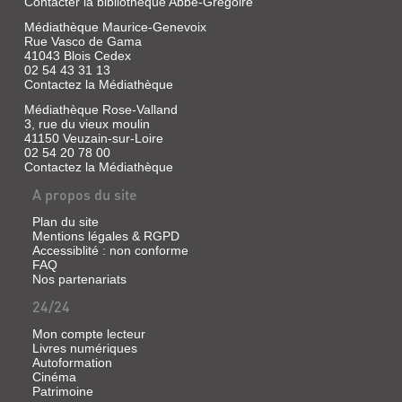
Contacter la bibliothèque Abbé-Grégoire
graine
Tony,
Jeunesse,
:
un
Médiathèque Maurice-Genevoix
2021
un
humain,
Rue Vasco de Gama
arbre
Un
achète
41043 Blois Cedex
qui
dimanche
un
02 54 43 31 13
fait
après-
jour
Contactez la Médiathèque
une
midi,
l'ouvrage
fleur,
Lisia
dans
Médiathèque Rose-Valland
qui
et
lequel
3, rue du vieux moulin
fait
sa
Barnabé
41150 Veuzain-sur-Loire
un
famille
faisait
02 54 20 78 00
fruit,
partent
sa
qui
Contactez la Médiathèque
se
sieste,
crée
promener
sa
A propos du site
un
en
famille
noyau,
forêt.
affr...
qui
Dans
Plan du site
crée
les
Mentions légales & RGPD
une
sous-
Accessiblité : non conforme
graine,
bois,
FAQ
LES
etc.
tous
Nos partenariats
Jusqu'à
les
AVENTURES
ce
sens
24/24
D'UN
qu'elle
de
soit
la
Mon compte lecteur
DOUDOU
avalée
petite
Livres numériques
par
À
fille
Autoformation
un
se
TRAVERS
Cinéma
éléphant,
mettent
Patrimoine
vole
en
LE