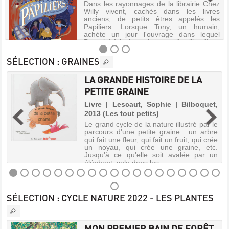
Dans les rayonnages de la librairie Chez
Willy vivent, cachés dans les livres
anciens, de petits êtres appelés les
Papiliers. Lorsque Tony, un humain,
achète un jour l'ouvrage dans lequel
Barnabé faisait sa sieste, sa famille affr...
SÉLECTION
: GRAINES
LA GRANDE HISTOIRE DE LA
LES
PETITE GRAINE
PAPILIERS
e
Livre | Lescaut, Sophie | Bilboquet,
:
2013 (Les tout petits)
LE
t
Le grand cycle de la nature illustré par le
PETIT
:
parcours d'une petite graine : un arbre
s
qui fait une fleur, qui fait un fruit, qui crée
PEUPLE
s
un noyau, qui crée une graine, etc.
DES
Jusqu'à ce qu'elle soit avalée par un
éléphant, vole dans les ...
LIVRES.
AU
VOL
LA
SÉLECTION
: CYCLE NATURE 2022 - LES PLANTES
!
GRANDE
[1]
HISTOIRE
DE
Livre
MON PREMIER BAIN DE FORÊT