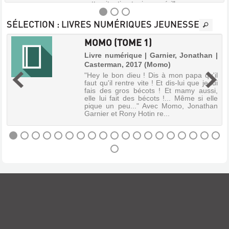
cette situation toujours périlleuse, pourra-
t-elle compter sur Thorn, son énigma...
SÉLECTION
: LIVRES NUMÉRIQUES JEUNESSE
MOMO (TOME 1)
LA
Livre numérique | Garnier, Jonathan |
PASSE-
Casterman, 2017 (Momo)
|
MIROIR
"Hey le bon dieu ! Dis à mon papa qu'il
(LIVRE
faut qu'il rentre vite ! Et dis-lui que je lui
u
fais des gros bécots ! Et mamy aussi,
2)
s
elle lui fait des bécots !... Même si elle
.
-
pique un peu..." Avec Momo, Jonathan
s
Garnier et Rony Hotin re...
LES
ù
t
DISPARUS
DU
CLAIRD...
MOMO
(TOME
Livre
numérique
1)
|
Livre
Dabos,
numérique
Christelle
|
|
Garnier,
Gallimard
Jonathan