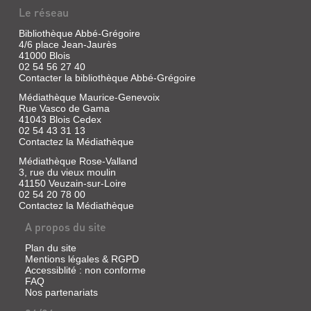
Jeunesse,
Le réseau
|
2018
Casterman,
(La
Bibliothèque Abbé-Grégoire
2017
Passe-
4/6 place Jean-Jaurès
(Momo)
miroir)
41000 Blois
"Hey
Fraîchement
02 54 56 27 40
le
promue
Contacter la bibliothèque Abbé-Grégoire
bon
vice-
dieu
conteuse,
Médiathèque Maurice-Genevoix
!
Ophélie
Rue Vasco de Gama
Dis
découvre
41043 Blois Cedex
à
à
02 54 43 31 13
mon
ses
Contactez la Médiathèque
papa
dépens
qu'il
les
Médiathèque Rose-Valland
faut
haines
3, rue du vieux moulin
qu'il
et
41150 Veuzain-sur-Loire
rentre
les
02 54 20 78 00
vite
complots
Contactez la Médiathèque
!
qui
Et
couvent
A propos du site
dis-
sous
lui
les
Plan du site
que
plafonds
Mentions légales & RGPD
je
dorés
Accessiblité : non conforme
lui
de
fais
FAQ
la
des
Nos partenariats
Citacielle.
gros
Dans