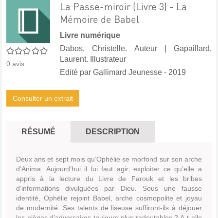
La Passe-miroir (Livre 3) - La
Mémoire de Babel
Livre numérique
Dabos, Christelle. Auteur
|
Gapaillard,
0/5
Laurent. Illustrateur
0
avis
Edité par
Gallimard Jeunesse
- 2019
Consulter un extrait
RÉSUMÉ
DESCRIPTION
Deux ans et sept mois qu’Ophélie se morfond sur son arche
d’Anima. Aujourd’hui il lui faut agir, exploiter ce qu’elle a
appris à la lecture du Livre de Farouk et les bribes
d’informations divulguées par Dieu. Sous une fausse
identité, Ophélie rejoint Babel, arche cosmopolite et joyau
de modernité. Ses talents de liseuse suffiront-ils à déjouer
les pièges d’adversaires toujours plus redoutables ? A-t-elle