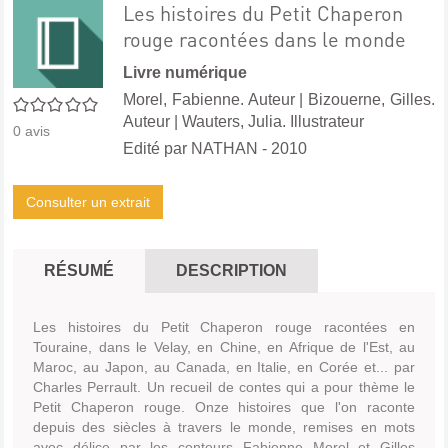
Les histoires du Petit Chaperon
rouge racontées dans le monde
Livre numérique
Morel, Fabienne. Auteur
|
Bizouerne, Gilles.
0/5
Auteur
|
Wauters, Julia. Illustrateur
0
avis
Edité par
NATHAN
- 2010
Consulter un extrait
RÉSUMÉ
DESCRIPTION
Les histoires du Petit Chaperon rouge racontées en
Touraine, dans le Velay, en Chine, en Afrique de l'Est, au
Maroc, au Japon, au Canada, en Italie, en Corée et... par
Charles Perrault. Un recueil de contes qui a pour thème le
Petit Chaperon rouge. Onze histoires que l'on raconte
depuis des siècles à travers le monde, remises en mots
avec délice par les conteurs Fabienne Morel et Gilles