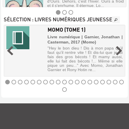
d'Ours. Dehors, c'est l'hiver. Ours a froid
et il s'enrhume. Il éternue. Lo...
SÉLECTION
: LIVRES NUMÉRIQUES JEUNESSE
MOMO (TOME 1)
JE
Livre numérique | Garnier, Jonathan |
VEUX
Casterman, 2017 (Momo)
|
SORTIR
"Hey le bon dieu ! Dis à mon papa qu'il
!
faut qu'il rentre vite ! Et dis-lui que je lui
u
fais des gros bécots ! Et mamy aussi,
Livre
s
elle lui fait des bécots !... Même si elle
.
|
pique un peu..." Avec Momo, Jonathan
s
Bizouerne,
Garnier et Rony Hotin re...
ù
Gilles
t
|
Didier
Jeunesse,
MOMO
2025
(TOME
(Les
1)
tout-
cartons
Livre
petite
numérique
enfance)
|
Souris
Garnier,