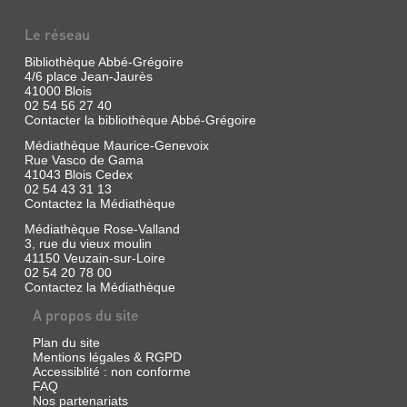
est
Jonathan
coincée
Le réseau
|
dans
Casterman,
la
Bibliothèque Abbé-Grégoire
gueule
2017
de
4/6 place Jean-Jaurès
(Momo)
Chat,
41000 Blois
"Hey
lui-
02 54 56 27 40
le
même
Contacter la bibliothèque Abbé-Grégoire
bon
enfermé
dieu
dans
Médiathèque Maurice-Genevoix
!
le
Rue Vasco de Gama
Dis
ventre
41043 Blois Cedex
à
de
02 54 43 31 13
mon
Renard.
Contactez la Médiathèque
papa
Renard
qu'il
est
Médiathèque Rose-Valland
faut
prisonnier
3, rue du vieux moulin
qu'il
des
41150 Veuzain-sur-Loire
rentre
entrailles
02 54 20 78 00
vite
de
Contactez la Médiathèque
!
Loup
Et
et
A propos du site
dis-
ce
lui
dernier
Plan du site
que
de
Mentions légales & RGPD
je
celles
Accessiblité : non conforme
lui
d'Ours.
fais
FAQ
Dehors,
des
Nos partenariats
c'est