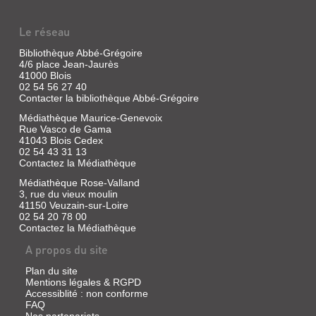
PHYSICIENS,
PA...
Le réseau
Livre
Bibliothèque Abbé-Grégoire
|
4/6 place Jean-Jaurès
Hennequin,
41000 Blois
P.-
02 54 56 27 40
Contacter la bibliothèque Abbé-Grégoire
P.
|
Médiathèque Maurice-Genevoix
Belin-
Rue Vasco de Gama
Le
41043 Blois Cedex
Prieur,
02 54 43 31 13
1836
Contactez la Médiathèque
Médiathèque Rose-Valland
3, rue du vieux moulin
41150 Veuzain-sur-Loire
DE
02 54 20 78 00
Contactez la Médiathèque
LA
TERRE
A propos du site
À
Plan du site
LA
Mentions légales & RGPD
LUNE
Accessiblité : non conforme
FAQ
Livre