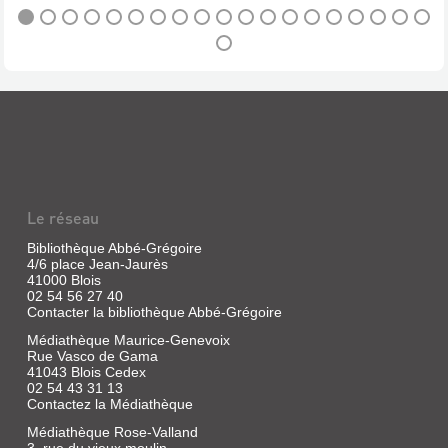
LES
PETITS
ASTRONOMES
ET
LES
PETITS
PHYSICIENS,
PA...
Le réseau
Livre
Bibliothèque Abbé-Grégoire
|
4/6 place Jean-Jaurès
Hennequin,
41000 Blois
P.-
02 54 56 27 40
Contacter la bibliothèque Abbé-Grégoire
P.
|
Médiathèque Maurice-Genevoix
Belin-
Rue Vasco de Gama
Le
41043 Blois Cedex
Prieur,
02 54 43 31 13
1836
Contactez la Médiathèque
Médiathèque Rose-Valland