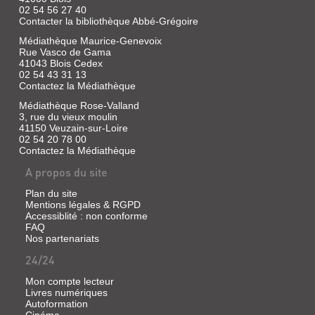
"Hey
Livre
02 54 56 27 40
le
|
Contacter la bibliothèque Abbé-Grégoire
bon
Vincent,
dieu
Médiathèque Maurice-Genevoix
Gabrielle
!
Rue Vasco de Gama
|
Dis
41043 Blois Cedex
à
Duculot,
02 54 43 31 13
mon
1984
Contactez la Médiathèque
papa
(Les
qu'il
Médiathèque Rose-Valland
Albums
faut
3, rue du vieux moulin
duculot)
qu'il
41150 Veuzain-sur-Loire
rentre
02 54 20 78 00
vite
Contactez la Médiathèque
!
Et
A propos du site
LE
dis-
lui
PATCHWORK
Plan du site
que
Mentions légales & RGPD
je
Livre
Accessiblité : non conforme
lui
|
fais
FAQ
Vincent,
des
Nos partenariats
Gabrielle
gros
24/24
|
bécots
!
Duculot,
Et
Mon compte lecteur
1982
mamy
Livres numériques
(Les
aussi,
Autoformation
Albums
elle