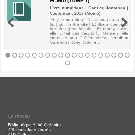
MOMO (TOME 1)
ERNEST
Livre numérique | Garnier, Jonathan |
ET
Casterman, 2017 (Momo)
|
CELESTINE
"Hey le bon dieu ! Dis à mon papa qu'il
...
faut qu'il rentre vite ! Et dis-lui que je lui
u
fais des gros bécots ! Et mamy aussi,
ET
s
elle lui fait des bécots !... Même si elle
.
NOUS
pique un peu..." Avec Momo, Jonathan
s
Garnier et Rony Hotin re...
ù
Livre
t
|
Vincent,
Gabrielle
MOMO
|
Duculot,
(TOME
1990
1)
(Les
Livre
Albums
numérique
duculot)
|
Garnier,
Jonathan
Le réseau
|
RATAPLAN
Casterman,
PLAN
Bibliothèque Abbé-Grégoire
2017
PLAN
4/6 place Jean-Jaurès
(Momo)
41000 Blois