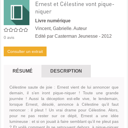
Ernest et Célestine vont pique-
niquer
Livre numérique
Vincent, Gabrielle. Auteur
0/5
Edité par
Casterman Jeunesse
- 2012
0
avis
Consulter un extrait
RÉSUMÉ
DESCRIPTION
Célestine saute de joie : Ernest vient de lui annoncer que
demain, il s’en iront pique-niquer ! Toute une grande
journée ! Aussi la déception est-elle vive, le lendemain,
lorsque Ernest, désolé, annonce à Célestine qu’il faut
renoncer : il pleut ! Un vrai drame pour Célestine. Alors,
pour ne pas rester sur ce dépit, Ernest a une idée
lumineuse : et si on jouait à faire semblant qu’il ne pleut pas
? Et voilà comment ils se retrouvent dehors, à pique-niquer