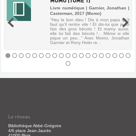
MOMO (TOME 1)
ERNEST
Livre numérique | Garnier, Jonathan |
ET
Casterman, 2017 (Momo)
|
CELESTINE
"Hey le bon dieu ! Dis à mon papa qu'il
...
faut qu'il rentre vite ! Et dis-lui que je lui
u
fais des gros bécots ! Et mamy aussi,
ET
s
elle lui fait des bécots !... Même si elle
.
NOUS
pique un peu..." Avec Momo, Jonathan
s
Garnier et Rony Hotin re...
ù
Livre
t
|
Vincent,
Gabrielle
MOMO
|
Duculot,
(TOME
1990
1)
(Les
Livre
Albums
numérique
duculot)
|
Garnier,
Jonathan
Le réseau
|
RATAPLAN
Casterman,
PLAN
Bibliothèque Abbé-Grégoire
2017
PLAN
4/6 place Jean-Jaurès
(Momo)
41000 Blois