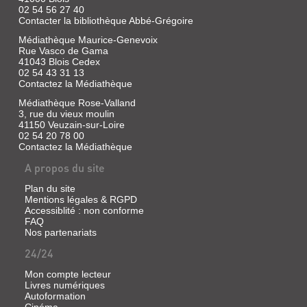
"Hey
Livre
02 54 56 27 40
le
|
Contacter la bibliothèque Abbé-Grégoire
bon
Vincent,
dieu
Médiathèque Maurice-Genevoix
Gabrielle
!
Rue Vasco de Gama
|
Dis
41043 Blois Cedex
à
Duculot,
02 54 43 31 13
mon
1984
Contactez la Médiathèque
papa
(Les
qu'il
Médiathèque Rose-Valland
Albums
faut
3, rue du vieux moulin
duculot)
qu'il
41150 Veuzain-sur-Loire
rentre
02 54 20 78 00
vite
Contactez la Médiathèque
!
Et
A propos du site
LE
dis-
lui
PATCHWORK
Plan du site
que
Mentions légales & RGPD
je
Livre
Accessiblité : non conforme
lui
|
fais
FAQ
Vincent,
des
Nos partenariats
Gabrielle
gros
24/24
|
bécots
!
Duculot,
Et
Mon compte lecteur
1982
mamy
Livres numériques
(Les
aussi,
Autoformation
Albums
elle