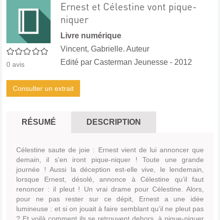
Ernest et Célestine vont pique-
niquer
Livre numérique
Vincent, Gabrielle. Auteur
0/5
Edité par
Casterman Jeunesse
- 2012
0
avis
Consulter un extrait
RÉSUMÉ
DESCRIPTION
Célestine saute de joie : Ernest vient de lui annoncer que
demain, il s’en iront pique-niquer ! Toute une grande
journée ! Aussi la déception est-elle vive, le lendemain,
lorsque Ernest, désolé, annonce à Célestine qu’il faut
renoncer : il pleut ! Un vrai drame pour Célestine. Alors,
pour ne pas rester sur ce dépit, Ernest a une idée
lumineuse : et si on jouait à faire semblant qu’il ne pleut pas
? Et voilà comment ils se retrouvent dehors, à pique-niquer