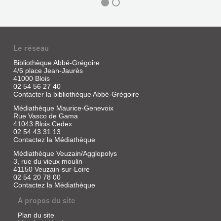
Le réseau
Bibliothèque Abbé-Grégoire
4/6 place Jean-Jaurès
41000 Blois
02 54 56 27 40
Contacter la bibliothèque Abbé-Grégoire
Médiathèque Maurice-Genevoix
DICTIONNAIRE
Rue Vasco de Gama
41043 Blois Cedex
GÉNÉRAL
02 54 43 31 13
ET
Contactez la Médiathèque
GRAMMATICAL
Médiathèque Veuzain/Agglopolys
DES
3, rue du vieux moulin
41150 Veuzain-sur-Loire
DICTIONNAI...
02 54 20 78 00
Livre
Contactez la Médiathèque
|
A propos du site
Landais,
Napoléon
Plan du site
|