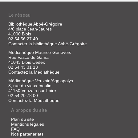
Le réseau
Bibliothèque Abbé-Grégoire
4/6 place Jean-Jaurès
41000 Blois
02 54 56 27 40
Contacter la bibliothèque Abbé-Grégoire
Médiathèque Maurice-Genevoix
Rue Vasco de Gama
41043 Blois Cedex
02 54 43 31 13
Contactez la Médiathèque
ROCHEUX.CHAPELLE
Médiathèque Veuzain/Agglopolys
ET
3, rue du vieux moulin
CHÂTEAU
41150 Veuzain-sur-Loire
:
02 54 20 78 00
Contactez la Médiathèque
(COMMUNE
A propos du site
DE
FRÉTEVAL...
Plan du site
Mentions légales
Livre
FAQ
|
Nos partenariats
Leymarios,