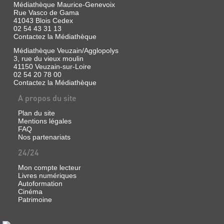
Médiathèque Maurice-Genevoix
|
Rue Vasco de Gama
Bailly,
41043 Blois Cedex
Jean-
02 54 43 31 13
Christophe
Contactez la Médiathèque
|
C.
Médiathèque Veuzain/Agglopolys
3, rue du vieux moulin
Bourgois,
41150 Veuzain-sur-Loire
1985
02 54 20 78 00
(Détroits)
Contactez la Médiathèque
La
place
A propos du site
déserte
de
Plan du site
la
Mentions légales
Cité
FAQ
Idéale
Nos partenariats
est
le
24/24
centre
de
Mon compte lecteur
ce
Livres numériques
livre.
Autoformation
Ce
Cinéma
livre
Patrimoine
est
al
ville
ouverte