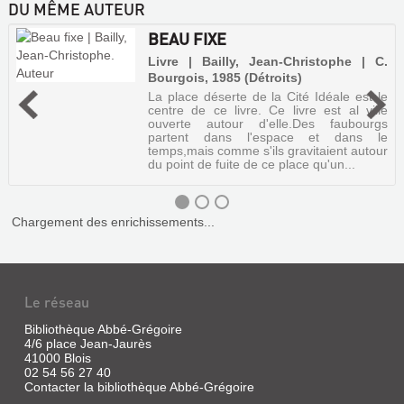
DU MÊME AUTEUR
BEAU FIXE
Livre | Bailly, Jean-Christophe | C.
Bourgois, 1985 (Détroits)
La place déserte de la Cité Idéale est le
centre de ce livre. Ce livre est al ville
ouverte autour d'elle.Des faubourgs
partent dans l'espace et dans le
temps,mais comme s'ils gravitaient autour
du point de fuite de ce place qu'un...
Chargement des enrichissements...
Le réseau
Bibliothèque Abbé-Grégoire
4/6 place Jean-Jaurès
BEAU
41000 Blois
FIXE
02 54 56 27 40
Contacter la bibliothèque Abbé-Grégoire
Livre