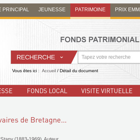
E PRINCIPAL
JEUNESSE
PATRIMOINE
PRIX EM
RECHERCHE
Vous êtes ici :
Accueil
/
Détail du document
ESSE
FONDS LOCAL
VISITE VIRTUELLE
vaires de Bretagne...
 Stany (1883-1969). Auteur