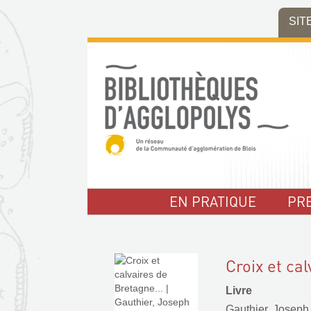
Aller
Aller
Aller
SIT
au
au
à
menu
contenu
la
recherche
EN PRATIQUE
PR
Croix et cal
Livre
Gauthier, Joseph