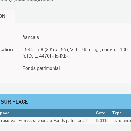
ON
français
cation
1944. In-8 (235 x 195), VIII-176 p., fig., couv. ill. 100
fr. [D. L. 4470] -IIc-IXb-
Fonds patrimonial
 SUR PLACE
pace
Cote
Type
 réserve - Adressez-vous au Fonds patrimonial
B 3115
Livre anc