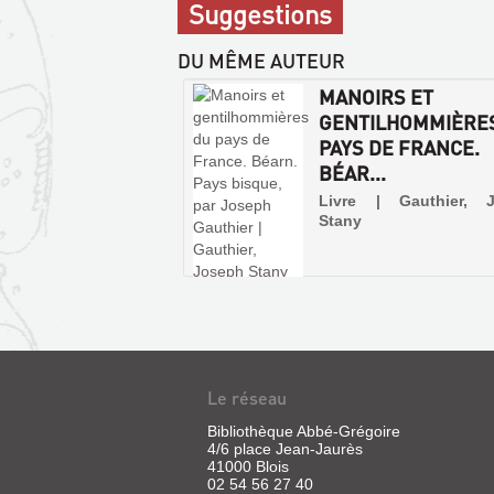
sur
Suggestions
place
DU MÊME AUTEUR
MANOIRS ET
GENTILHOMMIÈRE
PAYS DE FRANCE.
BÉAR...
Livre | Gauthier, 
Stany
Le réseau
Bibliothèque Abbé-Grégoire
4/6 place Jean-Jaurès
41000 Blois
02 54 56 27 40