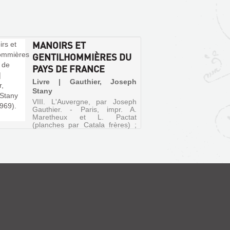
MANOIRS ET
GENTILHOMMIÈRES DU
PAYS DE FRANCE
Livre | Gauthier, Joseph
Stany
VIII. L'Auvergne, par Joseph
Gauthier. - Paris, impr. A.
Maretheux et L. Pactat
(planches par Catala frères) ;
Ch. Massin et Cie, éditeurs, 51,
rue des Écoles. 1931. (24
février 1932.) In-folio, 15 p.
avec fig. et 40 planches. [46...