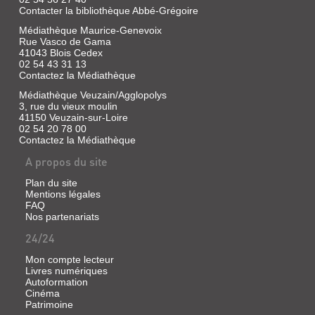
Contacter la bibliothèque Abbé-Grégoire
Médiathèque Maurice-Genevoix
Rue Vasco de Gama
41043 Blois Cedex
02 54 43 31 13
Contactez la Médiathèque
LA
Médiathèque Veuzain/Agglopolys
SOLOGNE
3, rue du vieux moulin
:
41150 Veuzain-sur-Loire
FAUNE
02 54 20 78 00
Contactez la Médiathèque
ET
A propos du site
FLORE,
LE
Plan du site
MONDE
Mentions légales
FAQ
DES
Nos partenariats
ÉTANGS
24/24
Livre
|
Mon compte lecteur
Livres numériques
Porlier,
Autoformation
Bruno
Cinéma
|
Patrimoine
"Ouest-