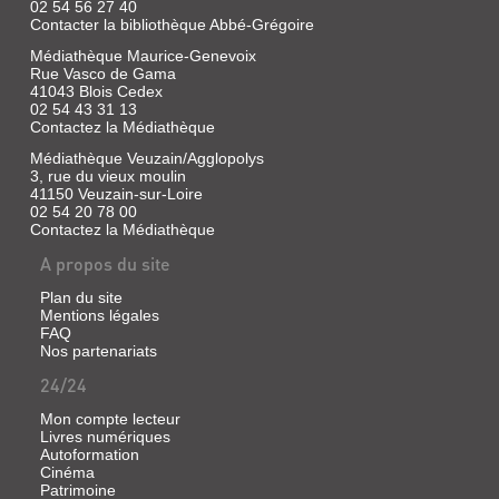
02 54 56 27 40
Contacter la bibliothèque Abbé-Grégoire
Médiathèque Maurice-Genevoix
Rue Vasco de Gama
41043 Blois Cedex
02 54 43 31 13
Contactez la Médiathèque
Médiathèque Veuzain/Agglopolys
3, rue du vieux moulin
41150 Veuzain-sur-Loire
02 54 20 78 00
Contactez la Médiathèque
A propos du site
DEUX
SIÈCLES
Plan du site
Mentions légales
DE
FAQ
COSTUMES
Nos partenariats
ET
24/24
DE
Mon compte lecteur
PAPIERS
Livres numériques
PEINTS
Autoformation
:
Cinéma
Patrimoine