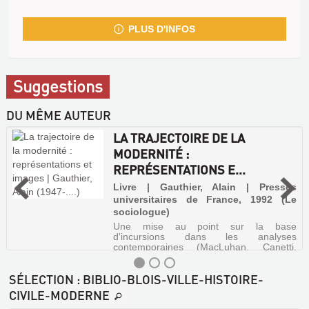
PLUS D'INFOS
Suggestions
DU MÊME AUTEUR
LA TRAJECTOIRE DE LA
MODERNITÉ :
REPRÉSENTATIONS E...
Livre | Gauthier, Alain | Presses
universitaires de France, 1992 (Le
sociologue)
Une mise au point sur la base
d'incursions dans les analyses
contemporaines (MacLuhan, Canetti,
Deleuze...). La modernité poursuit son
trajet, mêlant les images, promouvant
SÉLECTION
: BIBLIO-BLOIS-VILLE-HISTOIRE-
l'opinion, propulsant la valeur dans une
quête de l'inacc...
CIVILE-MODERNE