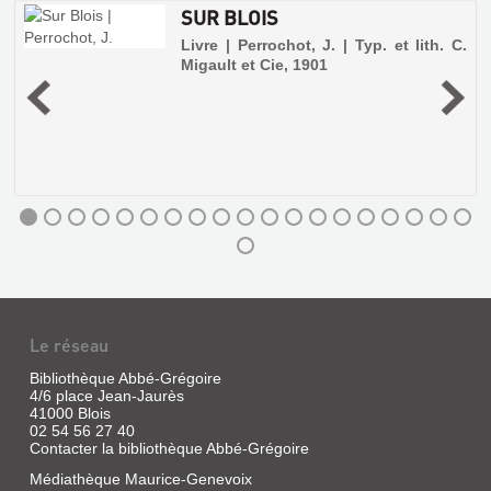
SUR BLOIS
Livre | Perrochot, J. | Typ. et lith. C.
Migault et Cie, 1901
a
LA
TRAJECTOIRE
DE
LA
SUR
MODERNITÉ
Le réseau
BLOIS
:
Livre
Bibliothèque Abbé-Grégoire
REPRÉSENTATIONS
4/6 place Jean-Jaurès
|
41000 Blois
E...
Perrochot,
02 54 56 27 40
J.
Livre
Contacter la bibliothèque Abbé-Grégoire
|
|
Typ.
Médiathèque Maurice-Genevoix
Gauthier,