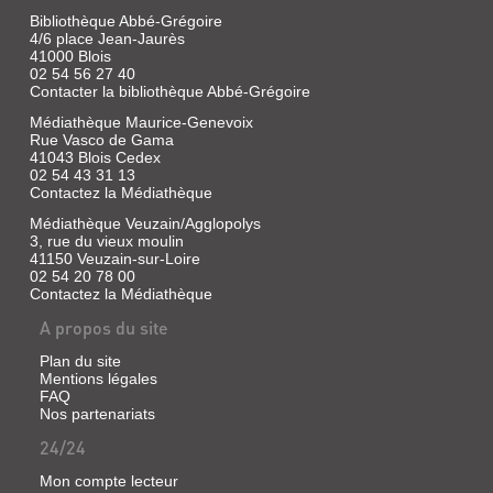
Bibliothèque Abbé-Grégoire
4/6 place Jean-Jaurès
41000 Blois
02 54 56 27 40
Contacter la bibliothèque Abbé-Grégoire
Médiathèque Maurice-Genevoix
Rue Vasco de Gama
41043 Blois Cedex
02 54 43 31 13
Contactez la Médiathèque
Médiathèque Veuzain/Agglopolys
3, rue du vieux moulin
41150 Veuzain-sur-Loire
02 54 20 78 00
Contactez la Médiathèque
A propos du site
LES
Plan du site
MYSTÈRES
Mentions légales
FAQ
DE
Nos partenariats
L'ÉGLISE
24/24
ST
VINCENT
Mon compte lecteur