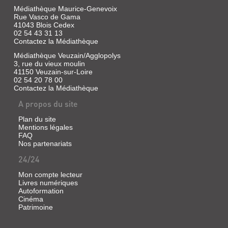
ITINÉRAIR...
Médiathèque Maurice-Genevoix
Rue Vasco de Gama
Livre
41043 Blois Cedex
|
02 54 43 31 13
Sauzet,
Contactez la Médiathèque
Robert
Médiathèque Veuzain/Agglopolys
|
3, rue du vieux moulin
Presses
41150 Veuzain-sur-Loire
universitaires
02 54 20 78 00
François-
Contactez la Médiathèque
Rabelais,
2012
A propos du site
(Perspectives
Plan du site
historiques)
Mentions légales
Cette
FAQ
étude
Nos partenariats
des
pratiques
24/24
religieuses
dans
Mon compte lecteur
les
Livres numériques
sociétés
Autoformation
de
Cinéma
la
Loire
Patrimoine
moyenne
évoque