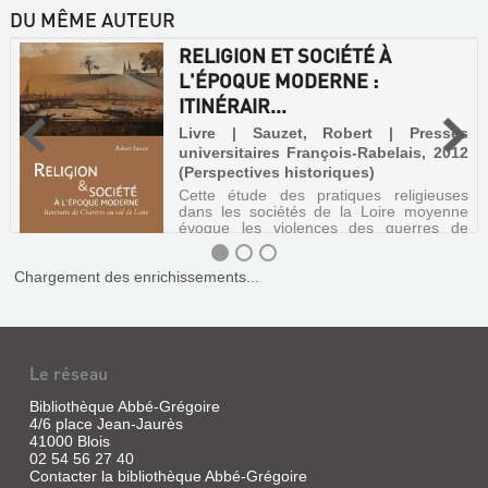
DU MÊME AUTEUR
RELIGION ET SOCIÉTÉ À
L'ÉPOQUE MODERNE :
ITINÉRAIR...
Livre | Sauzet, Robert | Presses
universitaires François-Rabelais, 2012
(Perspectives historiques)
Cette étude des pratiques religieuses
dans les sociétés de la Loire moyenne
évoque les violences des guerres de
Religion en Beauce, dans le Perche, dans
l'Orléanais, le Blésois et la Touraine,
Chargement des enrichissements...
auxquelles succéda la coexistence ent...
RELIGION
ET
Le réseau
SOCIÉTÉ
À
Bibliothèque Abbé-Grégoire
L'ÉPOQUE
4/6 place Jean-Jaurès
41000 Blois
MODERNE
02 54 56 27 40
:
Contacter la bibliothèque Abbé-Grégoire