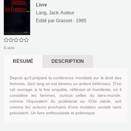
Livre
Lang, Jack. Auteur
Edité par
Grasset
- 1995
0/5
0
avis
RÉSUMÉ
DESCRIPTION
Depuis qu'il prépare la conférence mondiale sur le droit des
femmes, Jack lang en est devenu un ardent défenseur. D'où
cet ouvrage, à la fois enquête, réflexion et manifeste, où il
considère les femmes, surtout celles du tiers-monde,
comme l'équivalent du prolétariat au XIXe siècle, soit
comme les acteurs prochains d'une mutation sociale sans
précédent. Un livre enthousiaste et polémique.