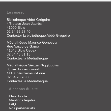
Le réseau
Bibliothèque Abbé-Grégoire
4/6 place Jean-Jaurès
LETTRE
41000 Blois
À
02 54 56 27 40
Contacter la bibliothèque Abbé-Grégoire
MALRAUX
Médiathèque Maurice-Genevoix
Livre
Rue Vasco de Gama
|
41043 Blois Cedex
Lang,
02 54 43 31 13
Jack
Contactez la Médiathèque
|
Médiathèque Veuzain/Agglopolys
Hachette,
3, rue du vieux moulin
1996
41150 Veuzain-sur-Loire
Contre
02 54 20 78 00
ceux
Contactez la Médiathèque
qui
veulent
A propos du site
l'ensevelir
sous
Plan du site
les
Mentions légales
honneurs,
FAQ
le
Nos partenariats
marmoréifier,