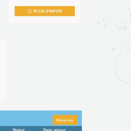
fenêtre)
PLUS D'INFOS
Réserver
Statut
Date retour