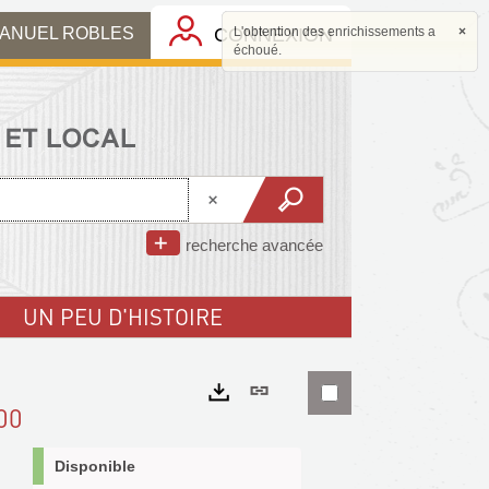
MANUEL ROBLES
CONNEXION
L'obtention des enrichissements a
×
échoué.
recherche avancée
UN PEU D'HISTOIRE
Lien
00
permanent
Exports
(Nouvelle
Disponible