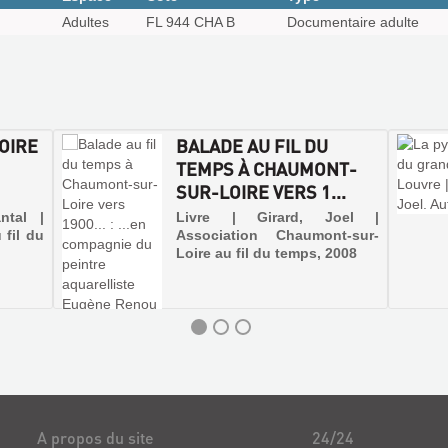
Adultes
FL 944 CHA B
Documentaire adulte
OIRE
BALADE AU FIL DU
TEMPS À CHAUMONT-
SUR-LOIRE VERS 1...
ntal |
Livre | Girard, Joel |
 fil du
Association Chaumont-sur-
Loire au fil du temps, 2008
A propos du site
24/24