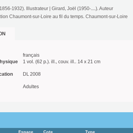
856-1932). Illustrateur
|
Girard, Joël (1950-....). Auteur
tion Chaumont-sur-Loire au fil du temps. Chaumont-sur-Loire
ON
français
physique
1 vol. (62 p.). ill., couv. ill.. 14 x 21 cm
cation
DL 2008
Adultes
Espace
Cote
Type