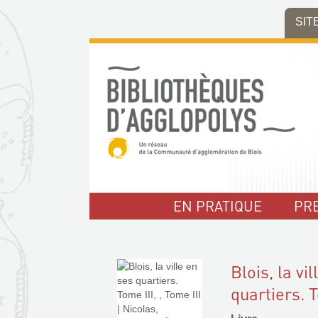
Aller
Aller
Aller
SIT
au
au
à
menu
contenu
la
recherche
EN PRATIQUE
PR
Blois, la vi
quartiers. T