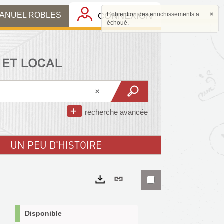
MANUEL ROBLES
CONNEXION
L'obtention des enrichissements a
×
échoué.
recherche avancée
UN PEU D'HISTOIRE
Lien
permanent
Exports
(Nouvelle
Disponible