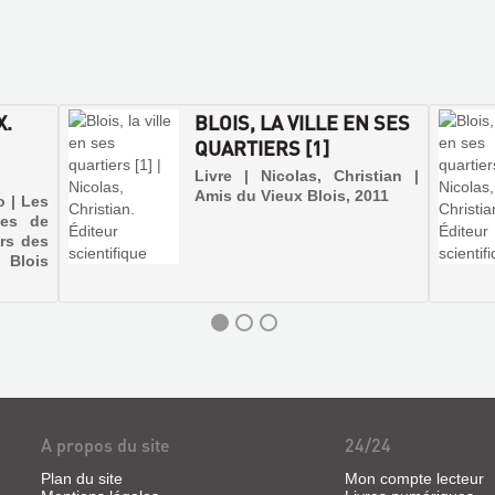
X.
BLOIS, LA VILLE EN SES
QUARTIERS [1]
Livre | Nicolas, Christian |
Amis du Vieux Blois, 2011
o | Les
ues de
ers des
Blois
A propos du site
24/24
Plan du site
Mon compte lecteur