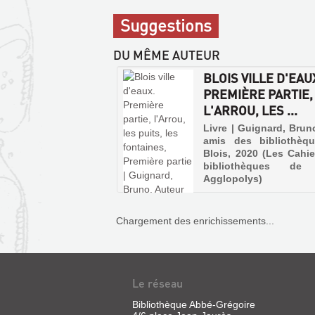
communicables
sur
Suggestions
place
DU MÊME AUTEUR
BLOIS VILLE D'EAU
PREMIÈRE PARTIE,
L'ARROU, LES ...
Livre | Guignard, Brun
amis des bibliothèq
Blois, 2020 (Les Cahi
bibliothèques de 
Agglopolys)
Chargement des enrichissements...
Le réseau
Bibliothèque Abbé-Grégoire