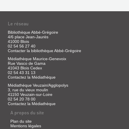
Le réseau
Bibliothèque Abbé-Grégoire
4/6 place Jean-Jaurès
41000 Blois
02 54 56 27 40
Contacter la bibliothèque Abbé-Grégoire
Médiathèque Maurice-Genevoix
Rue Vasco de Gama
41043 Blois Cedex
02 54 43 31 13
Contactez la Médiathèque
Médiathèque Veuzain/Agglopolys
3, rue du vieux moulin
LE
41150 Veuzain-sur-Loire
CANTON
02 54 20 78 00
D'ONZAIN
Contactez la Médiathèque
DE
A propos du site
LA
Plan du site
FIN
Mentions légales