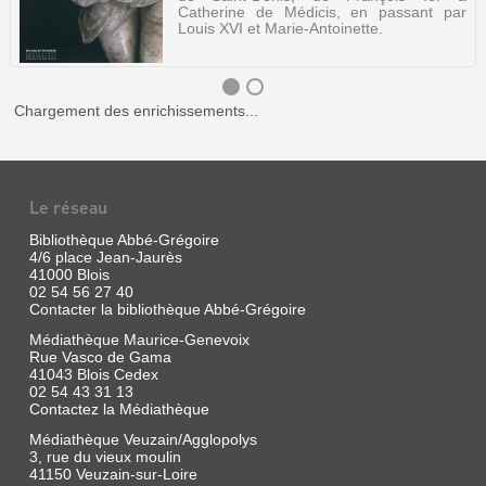
Catherine de Médicis, en passant par
Louis XVI et Marie-Antoinette.
Chargement des enrichissements...
LES
GISANTS
Le réseau
DE
SAINT-
Bibliothèque Abbé-Grégoire
DENIS
4/6 place Jean-Jaurès
41000 Blois
Livre
02 54 56 27 40
|
Contacter la bibliothèque Abbé-Grégoire
Schneck,
Médiathèque Maurice-Genevoix
Antoine
Rue Vasco de Gama
|
41043 Blois Cedex
Éd.
02 54 43 31 13
du
Contactez la Médiathèque
Patrimoine-
Médiathèque Veuzain/Agglopolys
Centre
3, rue du vieux moulin
des
41150 Veuzain-sur-Loire
monuments