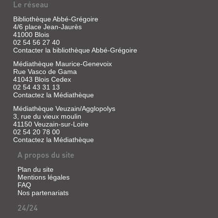
Le réseau
Bibliothèque Abbé-Grégoire
4/6 place Jean-Jaurès
41000 Blois
02 54 56 27 40
Contacter la bibliothèque Abbé-Grégoire
Médiathèque Maurice-Genevoix
Rue Vasco de Gama
41043 Blois Cedex
02 54 43 31 13
Contactez la Médiathèque
Médiathèque Veuzain/Agglopolys
3, rue du vieux moulin
41150 Veuzain-sur-Loire
02 54 20 78 00
LA
Contactez la Médiathèque
TERRE
A propos du site
DANS
Plan du site
LES
Mentions légales
VEINES
FAQ
Nos partenariats
:
LES
24/24
GENS