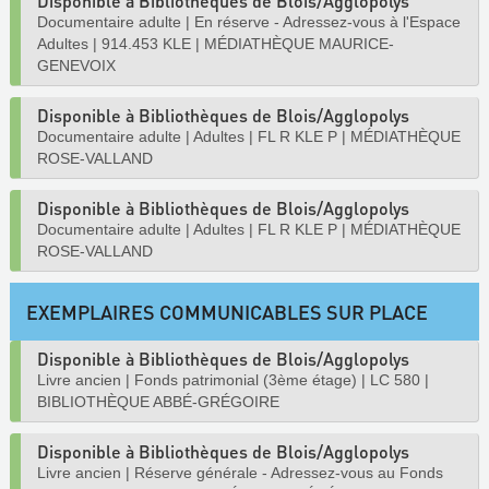
Disponible à Bibliothèques de Blois/Agglopolys
Documentaire adulte
|
En réserve - Adressez-vous à l'Espace
Adultes
|
914.453 KLE
|
MÉDIATHÈQUE MAURICE-
GENEVOIX
Disponible à Bibliothèques de Blois/Agglopolys
Documentaire adulte
|
Adultes
|
FL R KLE P
|
MÉDIATHÈQUE
ROSE-VALLAND
Disponible à Bibliothèques de Blois/Agglopolys
Documentaire adulte
|
Adultes
|
FL R KLE P
|
MÉDIATHÈQUE
ROSE-VALLAND
EXEMPLAIRES COMMUNICABLES SUR PLACE
Disponible à Bibliothèques de Blois/Agglopolys
Livre ancien
|
Fonds patrimonial (3ème étage)
|
LC 580
|
BIBLIOTHÈQUE ABBÉ-GRÉGOIRE
Disponible à Bibliothèques de Blois/Agglopolys
Livre ancien
|
Réserve générale - Adressez-vous au Fonds