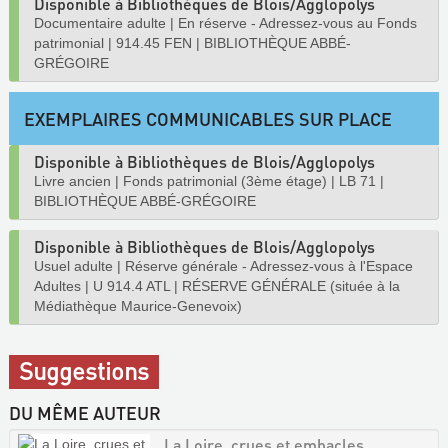
Disponible à Bibliothèques de Blois/Agglopolys
Documentaire adulte
|
En réserve - Adressez-vous au Fonds
patrimonial
|
914.45 FEN
|
BIBLIOTHÈQUE ABBÉ-
GRÉGOIRE
EXEMPLAIRES COMMUNICABLES SUR PLACE
Disponible à Bibliothèques de Blois/Agglopolys
Livre ancien
|
Fonds patrimonial (3ème étage)
|
LB 71
|
BIBLIOTHÈQUE ABBÉ-GRÉGOIRE
Disponible à Bibliothèques de Blois/Agglopolys
Usuel adulte
|
Réserve générale - Adressez-vous à l'Espace
Adultes
|
U 914.4 ATL
|
RÉSERVE GÉNÉRALE (située à la
Médiathèque Maurice-Genevoix)
Suggestions
DU MÊME AUTEUR
La Loire, crues et embacles