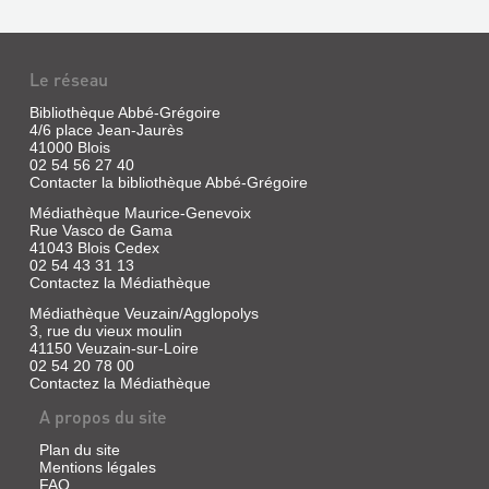
MONTAIGNE
:
Le réseau
"QUE
SAIS-
Bibliothèque Abbé-Grégoire
JE
4/6 place Jean-Jaurès
41000 Blois
?"
02 54 56 27 40
Contacter la bibliothèque Abbé-Grégoire
Livre
|
Médiathèque Maurice-Genevoix
Pouilloux,
Rue Vasco de Gama
Jean-
41043 Blois Cedex
Yves
02 54 43 31 13
Contactez la Médiathèque
|
Gallimard,
Médiathèque Veuzain/Agglopolys
1987
3, rue du vieux moulin
(Découvertes
41150 Veuzain-sur-Loire
Gallimard)
02 54 20 78 00
Contactez la Médiathèque
A propos du site
RABELAIS
Plan du site
:
Mentions légales
FAQ