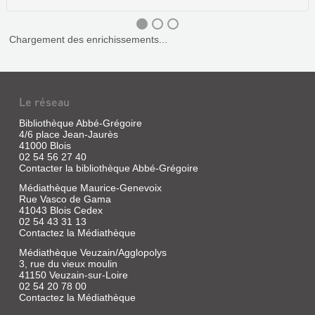
Chargement des enrichissements...
Le réseau
Bibliothèque Abbé-Grégoire
4/6 place Jean-Jaurès
41000 Blois
02 54 56 27 40
Contacter la bibliothèque Abbé-Grégoire
Médiathèque Maurice-Genevoix
Rue Vasco de Gama
41043 Blois Cedex
02 54 43 31 13
Contactez la Médiathèque
Médiathèque Veuzain/Agglopolys
3, rue du vieux moulin
ANTHOLOGIE
41150 Veuzain-sur-Loire
DE
02 54 20 78 00
Contactez la Médiathèque
LA