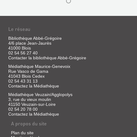
Le réseau
Bibliothèque Abbé-Grégoire
4/6 place Jean-Jaurès
41000 Blois
02 54 56 27 40
Contacter la bibliothèque Abbé-Grégoire
Médiathèque Maurice-Genevoix
Rue Vasco de Gama
HISTOIRE
41043 Blois Cedex
CHRONOLOGIQUE
02 54 43 31 13
Contactez la Médiathèque
DE
Médiathèque Veuzain/Agglopolys
LA
3, rue du vieux moulin
MÉDECINE
41150 Veuzain-sur-Loire
ET
02 54 20 78 00
Contactez la Médiathèque
DES
A propos du site
MÉDEC...
Livre
Plan du site