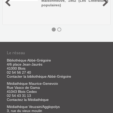
Maisonneuve, 1902 (Les Littératures
populaires)
Le réseau
Bibliothèque Abbé-Grégoire
4/6 place Jean-Jaurès
41000 Blois
02 54 56 27 40
Contacter la bibliothèque Abbé-Grégoire
Médiathèque Maurice-Genevoix
Rue Vasco de Gama
LE
41043 Blois Cedex
02 54 43 31 13
FOLKLORE
Contactez la Médiathèque
DE
Médiathèque Veuzain/Agglopolys
LA
3, rue du vieux moulin