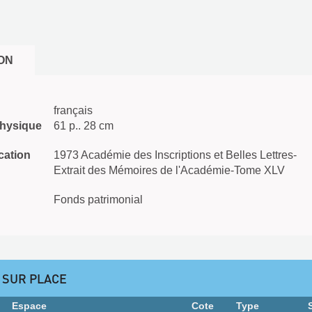
ON
français
physique
61 p.. 28 cm
cation
1973 Académie des Inscriptions et Belles Lettres-
Extrait des Mémoires de l'Académie-Tome XLV
Fonds patrimonial
 SUR PLACE
Espace
Cote
Type