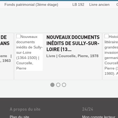
Fonds patrimonial (3ème étage)
LB 192
Livre ancien
 DE
NOUVEAUX DOCUMENTS
DANS
INÉDITS DE SULLY-SUR-
LOIRE (13...
erre |
Livre | Courcelle, Pierre, 1978
, 1963
A propos du site
24/24
Plan du site
Mon compte lecteur