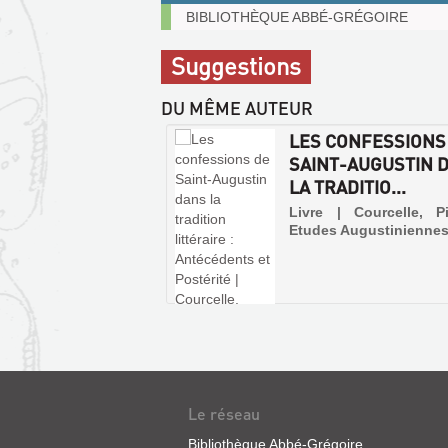
Exemplaires
BIBLIOTHÈQUE ABBÉ-GRÉGOIRE
communicables
sur
Suggestions
place
DU MÊME AUTEUR
LES CONFESSIONS
SAINT-AUGUSTIN 
LA TRADITIO...
Livre | Courcelle, Pi
Etudes Augustiniennes
Le réseau
Bibliothèque Abbé-Grégoire