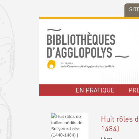
Aller
Aller
Aller
SIT
au
au
à
menu
contenu
la
recherche
EN PRATIQUE
PR
Huit rôles d
1484)