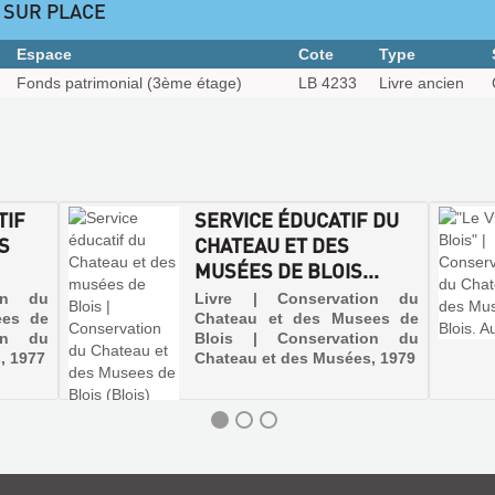
 SUR PLACE
Espace
Cote
Type
Fonds patrimonial (3ème étage)
LB 4233
Livre ancien
TIF
SERVICE ÉDUCATIF DU
S
CHATEAU ET DES
MUSÉES DE BLOIS...
on du
Livre | Conservation du
ees de
Chateau et des Musees de
on du
Blois | Conservation du
, 1977
Chateau et des Musées, 1979