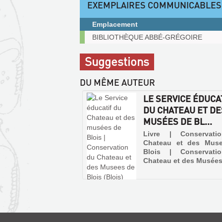
EXEMPLAIRES COMMUNICABLES
fenêtre)
Emplacement
Exemplaires
BIBLIOTHÈQUE ABBÉ-GRÉGOIRE
communicables
sur
Suggestions
place
DU MÊME AUTEUR
LE SERVICE ÉDUCA
DU CHATEAU ET DE
MUSÉES DE BL...
Livre | Conservati
Chateau et des Mus
Blois | Conservati
Chateau et des Musées