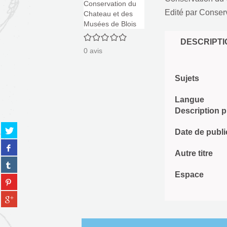
Edité par
Conserv
0/5
DESCRIPTI
0
avis
Sujets
Langue
Description 
Partager
Date de publi
sur
Partager
twitter
Autre titre
sur
(Nouvelle
Partager
facebook
fenêtre)
sur
Espace
(Nouvelle
Partager
tumblr
fenêtre)
sur
(Nouvelle
Partager
pinterest
fenêtre)
sur
(Nouvelle
gplus
fenêtre)
(Nouvelle