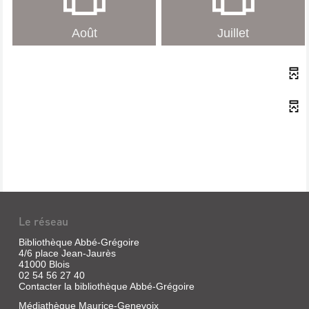
Août
Juillet
Le réseau
Bibliothèque Abbé-Grégoire
4/6 place Jean-Jaurès
41000 Blois
02 54 56 27 40
Contacter la bibliothèque Abbé-Grégoire
Médiathèque Maurice-Genevoix