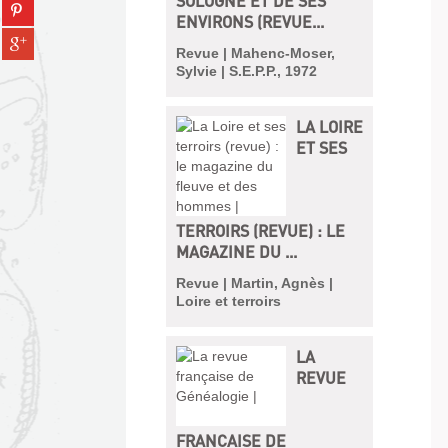
SOLOGNE ET DE SES
Partager
tumblr
fenêtre)
ENVIRONS (REVUE...
sur
(Nouvelle
Partager
pinterest
fenêtre)
Revue | Mahenc-Moser,
sur
(Nouvelle
Sylvie | S.E.P.P., 1972
gplus
fenêtre)
(Nouvelle
fenêtre)
LA LOIRE
ET SES
TERROIRS (REVUE) : LE
MAGAZINE DU ...
Revue | Martin, Agnès |
Loire et terroirs
LA
REVUE
FRANÇAISE DE