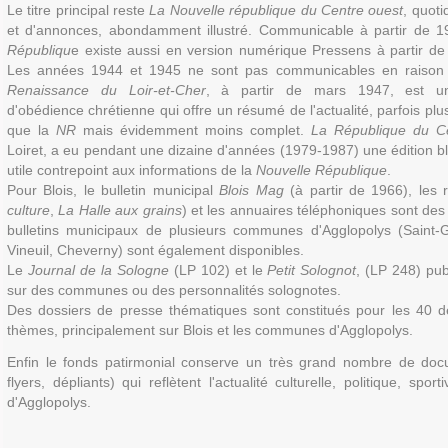
Le titre principal reste
La Nouvelle république du Centre ouest
, quoti
et d'annonces, abondamment illustré. Communicable à partir de 
Républiqu
e existe aussi en version numérique Pressens à partir d
Les années 1944 et 1945 ne sont pas communicables en raison d
Renaissance du Loir-et-Cher
, à partir de mars 1947, est u
d'obédience chrétienne qui offre un résumé de l'actualité, parfois plu
que la
NR
mais évidemment moins complet.
La République du C
Loiret, a eu pendant une dizaine d'années (1979-1987) une édition bl
utile contrepoint aux informations de la
Nouvelle République
.
Pour Blois, le bulletin municipal
Blois Mag
(à partir de 1966), les r
culture
,
La Halle aux grains
) et les annuaires téléphoniques sont des
bulletins municipaux de plusieurs communes d'Agglopolys (Saint-Ge
Vineuil, Cheverny) sont également disponibles.
Le
Journal de la Sologne
(LP 102) et le
Petit Solognot
, (LP 248) pub
sur des communes ou des personnalités solognotes.
Des dossiers de presse thématiques sont constitués pour les 40 
thèmes, principalement sur Blois et les communes d'Agglopolys.
Enfin le fonds patirmonial conserve un très grand nombre de do
flyers, dépliants) qui reflètent l'actualité culturelle, politique, spo
d'Agglopolys.