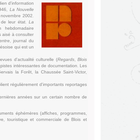
dien d'information
1946,
La Nouvelle
e novembre 2002.
e leur état.
La
n hebdomadaire
s aisé à consulter
entre
, journal du
ésoise qui est un
evues d'actualité culturelle (
Regards
,
Blois
 pistes intéressantes de documentation. Les
rvais la Forêt, la Chaussée Saint-Victor,
lient régulièrement d'importants reportages
dernières années sur un certain nombre de
cuments éphémères (affiches, programmes,
rtive, touristique et commerciale de Blois et