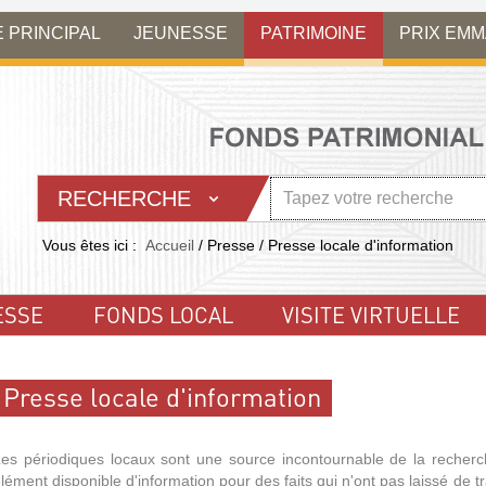
E PRINCIPAL
JEUNESSE
PATRIMOINE
PRIX EM
RECHERCHE
Vous êtes ici :
Accueil
/
Presse
/
Presse locale d'information
ESSE
FONDS LOCAL
VISITE VIRTUELLE
Presse locale d'information
es périodiques locaux sont une source incontournable de la recherc
lément disponible d'information pour des faits qui n'ont pas laissé de t