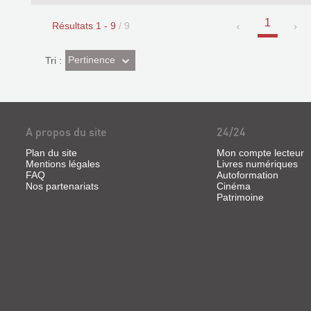
1
Résultats
1
-
9
/ 9
(Effet
Pertinence
Tri :
imédiat)
A propos du site
24/24
Plan du site
Mon compte lecteur
Mentions légales
Livres numériques
FAQ
Autoformation
Nos partenariats
Cinéma
Patrimoine