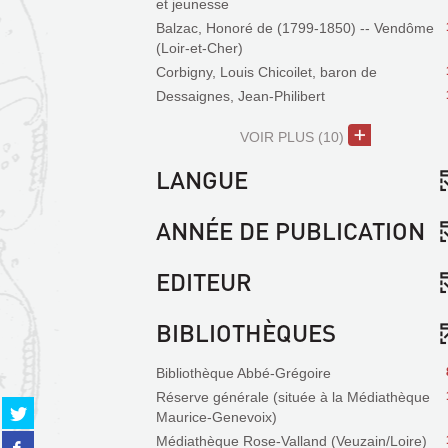
et jeunesse
Balzac, Honoré de (1799-1850) -- Vendôme
(Loir-et-Cher)
Corbigny, Louis Chicoilet, baron de
Dessaignes, Jean-Philibert
VOIR PLUS
(10)
LANGUE
ANNÉE DE PUBLICATION
EDITEUR
BIBLIOTHÈQUES
Bibliothèque Abbé-Grégoire
Réserve générale (située à la Médiathèque
Partager
Maurice-Genevoix)
sur
Partager
Médiathèque Rose-Valland (Veuzain/Loire)
twitter