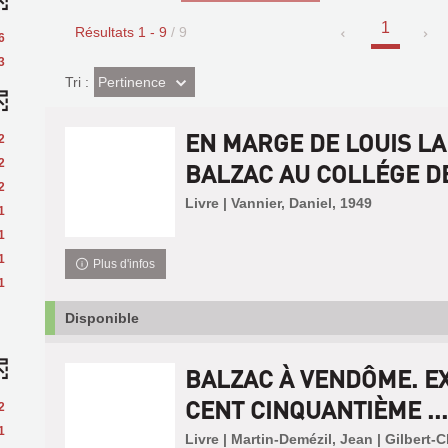
1
Résultats
1
-
9
/ 9
6
3
(Effet
Pertinence
Tri :
imédiat)
EN MARGE DE LOUIS L
2
2
BALZAC AU COLLÉGE DE 
2
Livre | Vannier, Daniel, 1949
1
1
1
Plus d'infos
1
Disponible
BALZAC À VENDÔME. E
CENT CINQUANTIÈME ...
2
1
Livre | Martin-Demézil, Jean | Gilbert-C