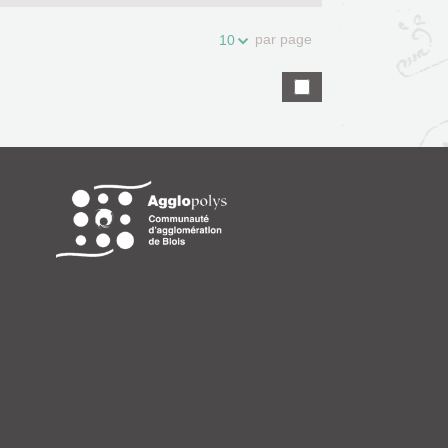
par page
10