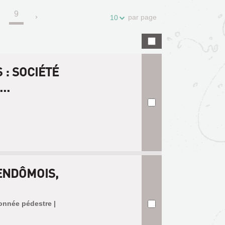
9
.
par page
10
 : SOCIÉTÉ
..
ENDÔMOIS,
donnée pédestre |