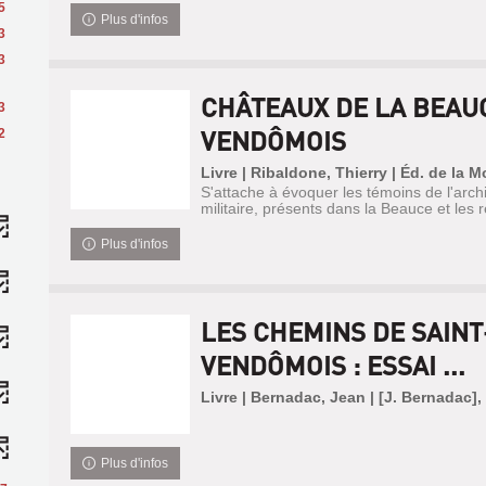
5
Plus d'infos
3
3
CHÂTEAUX DE LA BEAU
3
VENDÔMOIS
2
Livre | Ribaldone, Thierry | Éd. de la 
S'attache à évoquer les témoins de l'archit
militaire, présents dans la Beauce et les 
Plus d'infos
LES CHEMINS DE SAIN
VENDÔMOIS : ESSAI ...
Livre | Bernadac, Jean | [J. Bernadac],
Plus d'infos