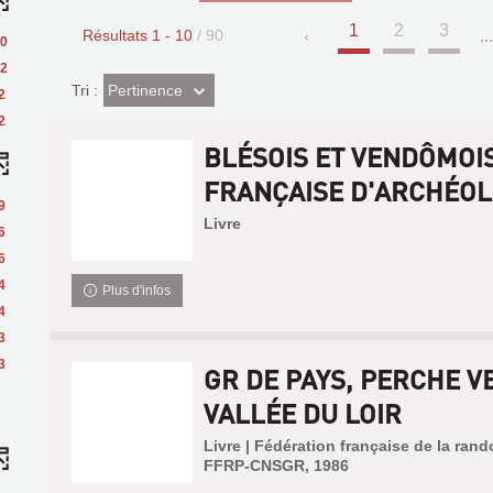
1
2
3
Résultats
1
-
10
/ 90
..
0
2
(Effet
Pertinence
Tri :
2
imédiat)
2
BLÉSOIS ET VENDÔMOIS
FRANÇAISE D'ARCHÉOL.
9
Livre
6
6
4
Plus d'infos
4
3
3
GR DE PAYS, PERCHE V
VALLÉE DU LOIR
Livre | Fédération française de la ran
FFRP-CNSGR, 1986