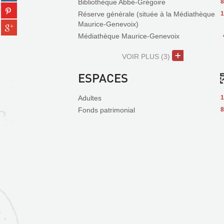
sur
Bibliothèque Abbé-Grégoire
8
(Nouvelle
Partager
tumblr
fenêtre)
Réserve générale (située à la Médiathèque
1
sur
(Nouvelle
Maurice-Genevoix)
Partager
pinterest
fenêtre)
sur
Médiathèque Maurice-Genevoix
(Nouvelle
gplus
fenêtre)
(Nouvelle
VOIR PLUS
(3)
fenêtre)
ESPACES
Adultes
1
Fonds patrimonial
8