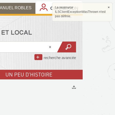
MANUEL ROBLES
CONNEXION
La ressource
×
ILSClientExceptionWasThrown n'est
pas définie.
recherche avancée
UN PEU D'HISTOIRE
Exports