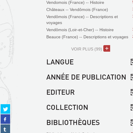
Vendomois (France) -- Histoire
Châteaux -- Vendômois (France)
Vendômois (France) -- Descriptions et
voyages
Vendômois (Loir-et-Cher) -- Histoire
Beauce (France) -- Descriptions et voyages
VOIR PLUS
(99)
LANGUE
ANNÉE DE PUBLICATION
EDITEUR
COLLECTION
Partager
sur
Partager
twitter
BIBLIOTHÈQUES
sur
(Nouvelle
Partager
facebook
fenêtre)