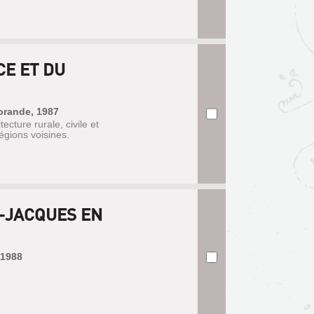
CE ET DU
Morande, 1987
ecture rurale, civile et
régions voisines.
T-JACQUES EN
 1988