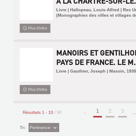
À LA CHARTRE-SUR-LE.
Livre | Hallopeau, Louis-Alfred | Res U
(Monographies des villes et villages d
Plus d'infos
MANOIRS ET GENTILHO
PAYS DE FRANCE. LE M.
Livre | Gauthier, Joseph | Massin, 193
Plus d'infos
1
2
3
Résultats
1
-
10
/ 90
..
(Effet
Pertinence
Tri :
imédiat)