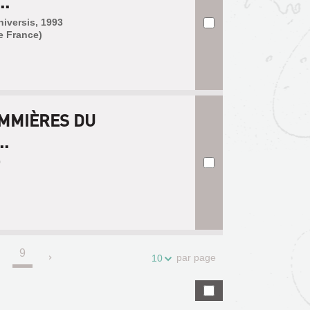
..
niversis, 1993
e France)
MMIÈRES DU
..
0
9
.
par page
10