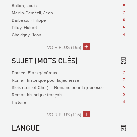
Belton, Louis
8
Martin-Demézil, Jean
7
Barbeau, Philippe
6
Fillay, Hubert
6
Chavigny, Jean
4
VOIR PLUS
(165)
SUJET (MOTS CLÉS)
France. Etats généraux
7
Roman historique pour la jeunesse
7
Blois (Loir-et-Cher) -- Romans pour la jeunesse
5
Roman historique français
5
Histoire
4
VOIR PLUS
(115)
LANGUE