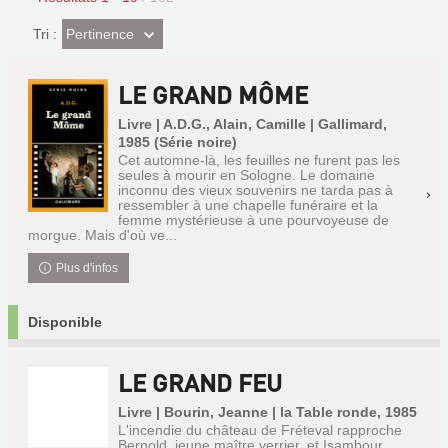
(Effet
Pertinence
Tri :
imédiat)
LE GRAND MÔME
Livre | A.D.G., Alain, Camille | Gallimard,
1985 (Série noire)
Cet automne-là, les feuilles ne furent pas les
seules à mourir en Sologne. Le domaine
inconnu des vieux souvenirs ne tarda pas à
ressembler à une chapelle funéraire et la
femme mystérieuse à une pourvoyeuse de
morgue. Mais d'où ve...
Plus d'infos
Disponible
LE GRAND FEU
Livre | Bourin, Jeanne | la Table ronde, 1985
L'incendie du château de Fréteval rapproche
Bernold, jeune maître verrier, et Isambour,