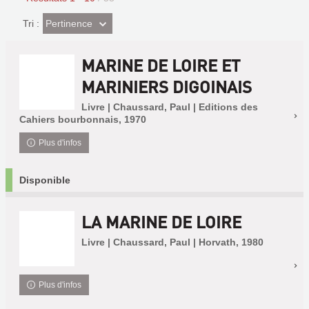
(Effet
Pertinence
Tri :
imédiat)
MARINE DE LOIRE ET
MARINIERS DIGOINAIS
Livre | Chaussard, Paul | Editions des
Cahiers bourbonnais, 1970
Plus d'infos
Disponible
LA MARINE DE LOIRE
Livre | Chaussard, Paul | Horvath, 1980
Plus d'infos