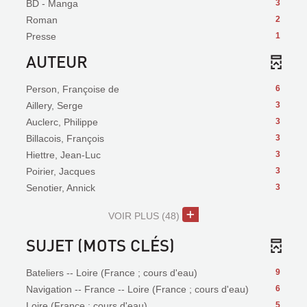
BD - Manga
3
Roman
2
Presse
1
AUTEUR
Person, Françoise de
6
Aillery, Serge
3
Auclerc, Philippe
3
Billacois, François
3
Hiettre, Jean-Luc
3
Poirier, Jacques
3
Senotier, Annick
3
VOIR PLUS
(48)
SUJET (MOTS CLÉS)
Bateliers -- Loire (France ; cours d'eau)
9
Navigation -- France -- Loire (France ; cours d'eau)
6
Loire (France ; cours d'eau)
5