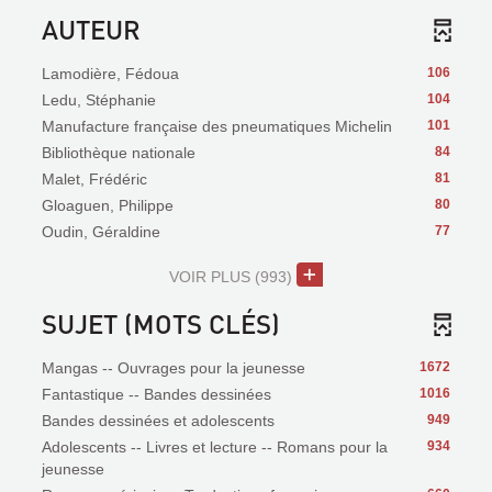
AUTEUR
Lamodière, Fédoua
106
Ledu, Stéphanie
104
Manufacture française des pneumatiques Michelin
101
Bibliothèque nationale
84
Malet, Frédéric
81
Gloaguen, Philippe
80
Oudin, Géraldine
77
VOIR PLUS
(993)
SUJET (MOTS CLÉS)
Mangas -- Ouvrages pour la jeunesse
1672
Fantastique -- Bandes dessinées
1016
Bandes dessinées et adolescents
949
Adolescents -- Livres et lecture -- Romans pour la
934
jeunesse