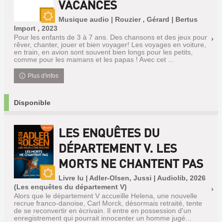
VACANCES
Musique audio | Rouzier , Gérard | Bertus
Nouveauté
Import , 2023
Pour les enfants de 3 à 7 ans. Des chansons et des jeux pour
rêver, chanter, jouer et bien voyager! Les voyages en voiture,
en train, en avion sont souvent bien longs pour les petits,
comme pour les mamans et les papas ! Avec cet ...
Plus d'infos
Disponible
LES ENQUÊTES DU
DÉPARTEMENT V. LES
MORTS NE CHANTENT PAS
Livre lu | Adler-Olsen, Jussi | Audiolib, 2026
Nouveauté
(Les enquêtes du département V)
Alors que le département V accueille Helena, une nouvelle
recrue franco-danoise, Carl Morck, désormais retraité, tente
de se reconvertir en écrivain. Il entre en possession d'un
enregistrement qui pourrait innocenter un homme jugé...