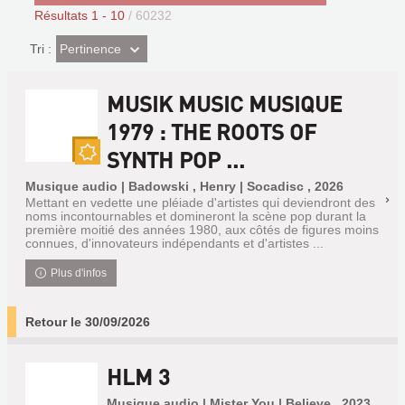
Résultats
1
-
10
/ 60232
(Effet
Pertinence
Tri :
imédiat)
MUSIK MUSIC MUSIQUE
1979 : THE ROOTS OF
SYNTH POP ...
Nouveauté
Musique audio | Badowski , Henry | Socadisc , 2026
Mettant en vedette une pléiade d'artistes qui deviendront des
noms incontournables et domineront la scène pop durant la
première moitié des années 1980, aux côtés de figures moins
connues, d'innovateurs indépendants et d'artistes ...
Plus d'infos
Retour le 30/09/2026
HLM 3
Musique audio | Mister You | Believe , 2023