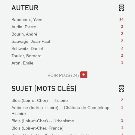
AUTEUR
Babonaux, Yves
14
Audin, Pierre
2
Bourin, André
2
Sauvage, Jean-Paul
2
Schweitz, Daniel
2
Toulier, Bernard
2
Aron, Emile
1
VOIR PLUS
(24)
SUJET (MOTS CLÉS)
Blois (Loir-et-Cher) -- Histoire
2
Amboise (Indre-et-Loire) -- Château de Chanteloup --
1
Histoire
Blois (Loir-et-Cher) -- Urbanisme
1
Blois (Loir-et-Cher, France)
1