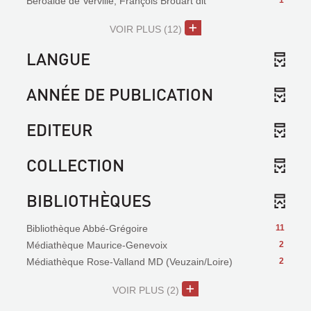
Béroalde de Verville, François Brouart dit
1
VOIR PLUS
(12)
LANGUE
ANNÉE DE PUBLICATION
EDITEUR
COLLECTION
BIBLIOTHÈQUES
Bibliothèque Abbé-Grégoire
11
Médiathèque Maurice-Genevoix
2
Médiathèque Rose-Valland MD (Veuzain/Loire)
2
VOIR PLUS
(2)