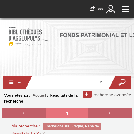
recherche avancée
Vous êtes ici :
Accueil
/
Résultats de la
recherche
Ma recherche :
Recherche sur Birague, René de
Résultats
1
-
2
/ 2