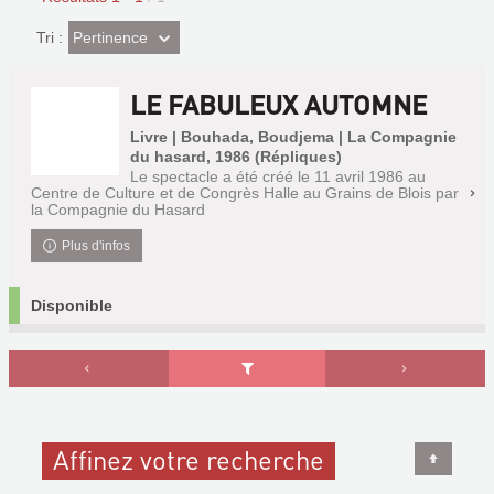
(Effet
Pertinence
Tri :
imédiat)
LE FABULEUX AUTOMNE
Livre | Bouhada, Boudjema | La Compagnie
du hasard, 1986 (Répliques)
Le spectacle a été créé le 11 avril 1986 au
Centre de Culture et de Congrès Halle au Grains de Blois par
la Compagnie du Hasard
Plus d'infos
Disponible
Affinez votre recherche