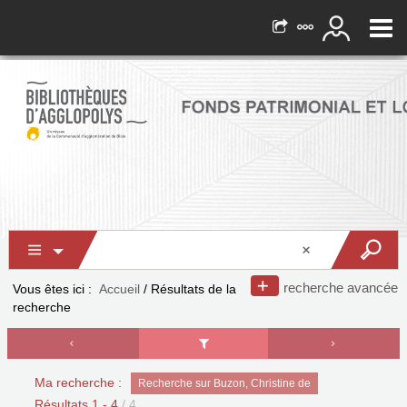
recherche avancée
Vous êtes ici :
Accueil
/
Résultats de la
recherche
Ma recherche :
Recherche sur Buzon, Christine de
Résultats
1
-
4
/ 4