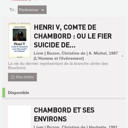
(Effet
Pertinence
Tri :
imédiat)
HENRI V, COMTE DE
CHAMBORD : OU LE FIER
SUICIDE DE...
Livre | Buzon, Christine de | A. Michel, 1987
(L'Homme et l'événement)
La vie du dernier représentant de la branche aînée des
Bourbons.
Plus d'infos
Disponible
CHAMBORD ET SES
ENVIRONS
Livre | Buzon, Christine de | Hachette, 1991